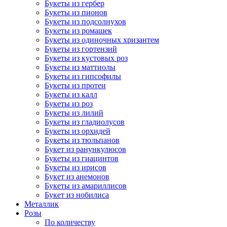
Букеты из гербер
Букеты из пионов
Букеты из подсолнухов
Букеты из ромашек
Букеты из одиночных хризантем
Букеты из гортензий
Букеты из кустовых роз
Букеты из маттиолы
Букеты из гипсофилы
Букеты из протеи
Букеты из калл
Букеты из роз
Букеты из лилий
Букеты из гладиолусов
Букеты из орхидей
Букеты из тюльпанов
Букет из ранункулюсов
Букеты из гиацинтов
Букеты из ирисов
Букет из анемонов
Букеты из амариллисов
Букет из нобилиса
Металлик
Розы
По количеству