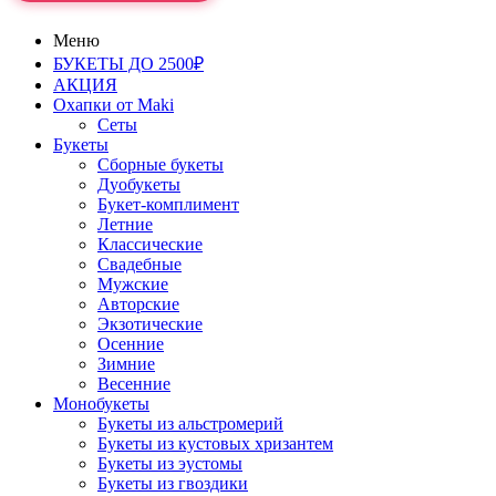
Меню
БУКЕТЫ ДО 2500₽
АКЦИЯ
Охапки от Maki
Сеты
Букеты
Сборные букеты
Дуобукеты
Букет-комплимент
Летние
Классические
Свадебные
Мужские
Авторские
Экзотические
Осенние
Зимние
Весенние
Монобукеты
Букеты из альстромерий
Букеты из кустовых хризантем
Букеты из эустомы
Букеты из гвоздики