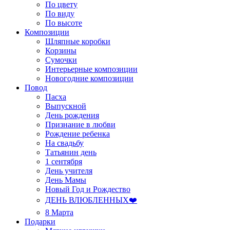
По цвету
По виду
По высоте
Композиции
Шляпные коробки
Корзины
Сумочки
Интерьерные композиции
Новогодние композиции
Повод
Пасха
Выпускной
День рождения
Признание в любви
Рождение ребенка
На свадьбу
Татьянин день
1 сентября
День учителя
День Мамы
Новый Год и Рождество
ДЕНЬ ВЛЮБЛЕННЫХ❤️
8 Марта
Подарки