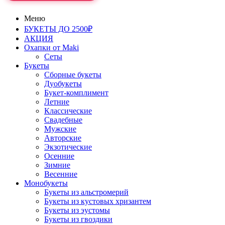
Меню
БУКЕТЫ ДО 2500₽
АКЦИЯ
Охапки от Maki
Сеты
Букеты
Сборные букеты
Дуобукеты
Букет-комплимент
Летние
Классические
Свадебные
Мужские
Авторские
Экзотические
Осенние
Зимние
Весенние
Монобукеты
Букеты из альстромерий
Букеты из кустовых хризантем
Букеты из эустомы
Букеты из гвоздики