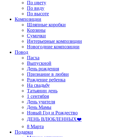
По цвету
По виду
По высоте
Композиции
Шляпные коробки
Корзины
Сумочки
Интерьерные композиции
Новогодние композиции
Повод
Пасха
Выпускной
День рождения
Признание в любви
Рождение ребенка
На свадьбу
Татьянин день
1 сентября
День учителя
День Мамы
Новый Год и Рождество
ДЕНЬ ВЛЮБЛЕННЫХ❤️
8 Марта
Подарки