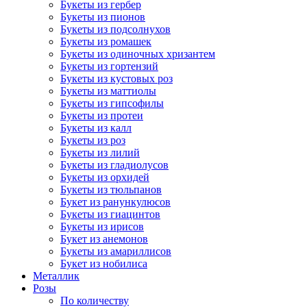
Букеты из гербер
Букеты из пионов
Букеты из подсолнухов
Букеты из ромашек
Букеты из одиночных хризантем
Букеты из гортензий
Букеты из кустовых роз
Букеты из маттиолы
Букеты из гипсофилы
Букеты из протеи
Букеты из калл
Букеты из роз
Букеты из лилий
Букеты из гладиолусов
Букеты из орхидей
Букеты из тюльпанов
Букет из ранункулюсов
Букеты из гиацинтов
Букеты из ирисов
Букет из анемонов
Букеты из амариллисов
Букет из нобилиса
Металлик
Розы
По количеству