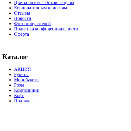
Цветы оптом - Оптовые цены
Корпоративным клиентам
Отзывы
Новости
Фото получателей
Политика конфиденциальности
Оферта
⠀⠀⠀⠀⠀⠀⠀⠀⠀⠀⠀⠀⠀⠀⠀⠀⠀⠀⠀⠀⠀⠀⠀⠀
Каталог
АКЦИЯ
Букеты
Монобукеты
Розы
Композиции
Кофе
Под заказ
⠀⠀⠀⠀⠀⠀⠀⠀⠀⠀⠀⠀