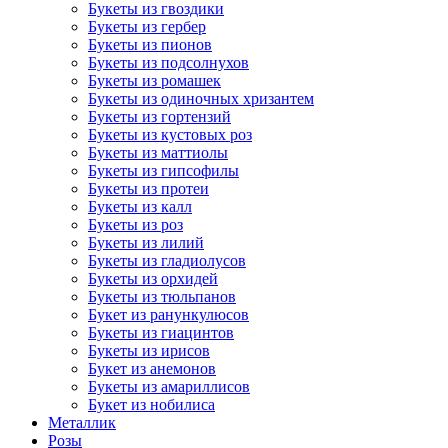
Букеты из гвоздики
Букеты из гербер
Букеты из пионов
Букеты из подсолнухов
Букеты из ромашек
Букеты из одиночных хризантем
Букеты из гортензий
Букеты из кустовых роз
Букеты из маттиолы
Букеты из гипсофилы
Букеты из протеи
Букеты из калл
Букеты из роз
Букеты из лилий
Букеты из гладиолусов
Букеты из орхидей
Букеты из тюльпанов
Букет из ранункулюсов
Букеты из гиацинтов
Букеты из ирисов
Букет из анемонов
Букеты из амариллисов
Букет из нобилиса
Металлик
Розы