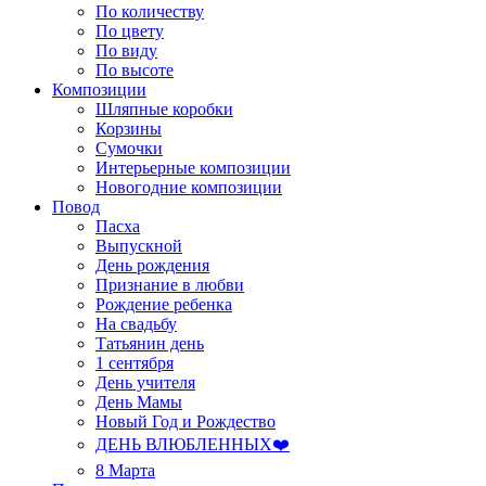
По количеству
По цвету
По виду
По высоте
Композиции
Шляпные коробки
Корзины
Сумочки
Интерьерные композиции
Новогодние композиции
Повод
Пасха
Выпускной
День рождения
Признание в любви
Рождение ребенка
На свадьбу
Татьянин день
1 сентября
День учителя
День Мамы
Новый Год и Рождество
ДЕНЬ ВЛЮБЛЕННЫХ❤️
8 Марта