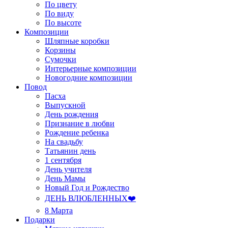
По цвету
По виду
По высоте
Композиции
Шляпные коробки
Корзины
Сумочки
Интерьерные композиции
Новогодние композиции
Повод
Пасха
Выпускной
День рождения
Признание в любви
Рождение ребенка
На свадьбу
Татьянин день
1 сентября
День учителя
День Мамы
Новый Год и Рождество
ДЕНЬ ВЛЮБЛЕННЫХ❤️
8 Марта
Подарки