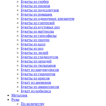
Букеты из гербер
Букеты из пионов
Букеты из подсолнухов
Букеты из ромашек
Букеты из одиночных хризантем
Букеты из гортензий
Букеты из кустовых роз
Букеты из маттиолы
Букеты из гипсофилы
Букеты из протеи
Букеты из калл
Букеты из роз
Букеты из лилий
Букеты из гладиолусов
Букеты из орхидей
Букеты из тюльпанов
Букет из ранункулюсов
Букеты из гиацинтов
Букеты из ирисов
Букет из анемонов
Букеты из амариллисов
Букет из нобилиса
Металлик
Розы
По количеству