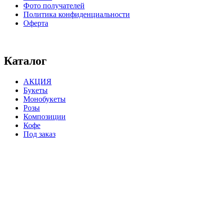
Фото получателей
Политика конфиденциальности
Оферта
⠀⠀⠀⠀⠀⠀⠀⠀⠀⠀⠀⠀⠀⠀⠀⠀⠀⠀⠀⠀⠀⠀⠀⠀
Каталог
АКЦИЯ
Букеты
Монобукеты
Розы
Композиции
Кофе
Под заказ
⠀⠀⠀⠀⠀⠀⠀⠀⠀⠀⠀⠀