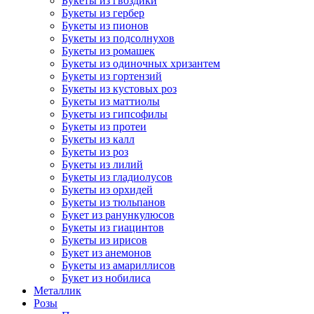
Букеты из гвоздики
Букеты из гербер
Букеты из пионов
Букеты из подсолнухов
Букеты из ромашек
Букеты из одиночных хризантем
Букеты из гортензий
Букеты из кустовых роз
Букеты из маттиолы
Букеты из гипсофилы
Букеты из протеи
Букеты из калл
Букеты из роз
Букеты из лилий
Букеты из гладиолусов
Букеты из орхидей
Букеты из тюльпанов
Букет из ранункулюсов
Букеты из гиацинтов
Букеты из ирисов
Букет из анемонов
Букеты из амариллисов
Букет из нобилиса
Металлик
Розы