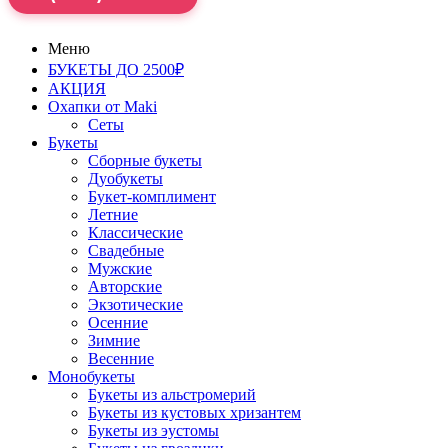
Меню
БУКЕТЫ ДО 2500₽
АКЦИЯ
Охапки от Maki
Сеты
Букеты
Сборные букеты
Дуобукеты
Букет-комплимент
Летние
Классические
Свадебные
Мужские
Авторские
Экзотические
Осенние
Зимние
Весенние
Монобукеты
Букеты из альстромерий
Букеты из кустовых хризантем
Букеты из эустомы