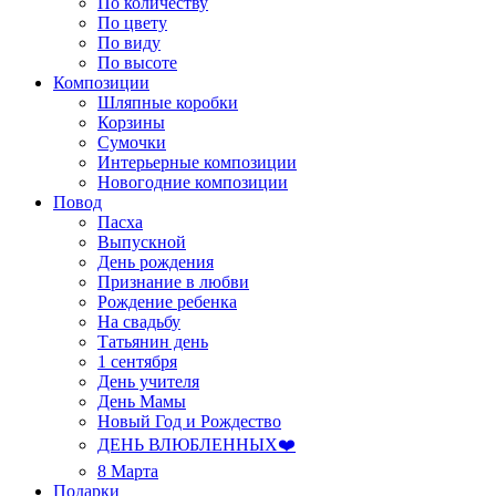
По количеству
По цвету
По виду
По высоте
Композиции
Шляпные коробки
Корзины
Сумочки
Интерьерные композиции
Новогодние композиции
Повод
Пасха
Выпускной
День рождения
Признание в любви
Рождение ребенка
На свадьбу
Татьянин день
1 сентября
День учителя
День Мамы
Новый Год и Рождество
ДЕНЬ ВЛЮБЛЕННЫХ❤️
8 Марта
Подарки