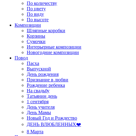
По количеству
По цвету
По виду
По высоте
Композиции
Шляпные коробки
Корзины
Сумочки
Интерьерные композиции
Новогодние композиции
Повод
Пасха
Выпускной
День рождения
Признание в любви
Рождение ребенка
На свадьбу
Татьянин день
1 сентября
День учителя
День Мамы
Новый Год и Рождество
ДЕНЬ ВЛЮБЛЕННЫХ❤️
8 Марта