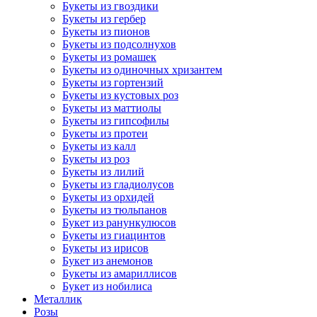
Букеты из гвоздики
Букеты из гербер
Букеты из пионов
Букеты из подсолнухов
Букеты из ромашек
Букеты из одиночных хризантем
Букеты из гортензий
Букеты из кустовых роз
Букеты из маттиолы
Букеты из гипсофилы
Букеты из протеи
Букеты из калл
Букеты из роз
Букеты из лилий
Букеты из гладиолусов
Букеты из орхидей
Букеты из тюльпанов
Букет из ранункулюсов
Букеты из гиацинтов
Букеты из ирисов
Букет из анемонов
Букеты из амариллисов
Букет из нобилиса
Металлик
Розы