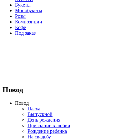
Букеты
Монобукеты
Розы
Композиции
Кофе
Под заказ
⠀⠀⠀⠀⠀⠀⠀⠀⠀⠀⠀⠀
Повод
Повод
Пасха
Выпускной
День рождения
Признание в любви
Рождение ребенка
На свадьбу