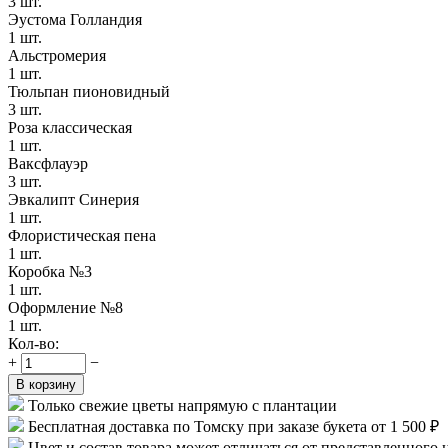
3 шт.
Эустома Голландия
1 шт.
Альстромерия
1 шт.
Тюльпан пионовидный
3 шт.
Роза классическая
1 шт.
Ваксфлауэр
3 шт.
Эвкалипт Синерия
1 шт.
Флористическая пена
1 шт.
Коробка №3
1 шт.
Оформление №8
1 шт.
Кол-во:
+
−
В корзину
Только свежие цветы напрямую с плантации
Бесплатная доставка по Томску при заказе букета от 1 500 ₽
Цвет и состав товара может отличаться от представленного 