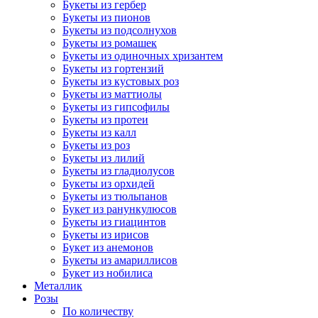
Букеты из гербер
Букеты из пионов
Букеты из подсолнухов
Букеты из ромашек
Букеты из одиночных хризантем
Букеты из гортензий
Букеты из кустовых роз
Букеты из маттиолы
Букеты из гипсофилы
Букеты из протеи
Букеты из калл
Букеты из роз
Букеты из лилий
Букеты из гладиолусов
Букеты из орхидей
Букеты из тюльпанов
Букет из ранункулюсов
Букеты из гиацинтов
Букеты из ирисов
Букет из анемонов
Букеты из амариллисов
Букет из нобилиса
Металлик
Розы
По количеству