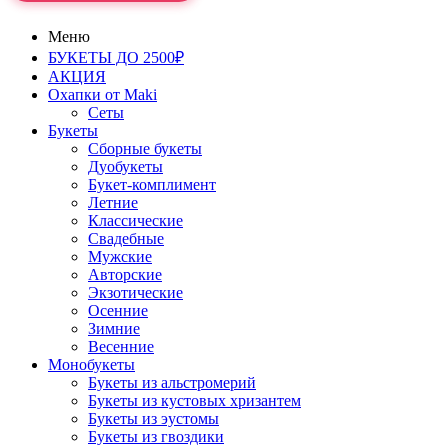
Меню
БУКЕТЫ ДО 2500₽
АКЦИЯ
Охапки от Maki
Сеты
Букеты
Сборные букеты
Дуобукеты
Букет-комплимент
Летние
Классические
Свадебные
Мужские
Авторские
Экзотические
Осенние
Зимние
Весенние
Монобукеты
Букеты из альстромерий
Букеты из кустовых хризантем
Букеты из эустомы
Букеты из гвоздики