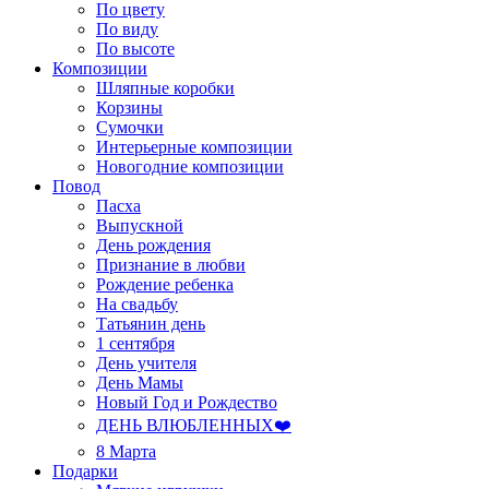
По цвету
По виду
По высоте
Композиции
Шляпные коробки
Корзины
Сумочки
Интерьерные композиции
Новогодние композиции
Повод
Пасха
Выпускной
День рождения
Признание в любви
Рождение ребенка
На свадьбу
Татьянин день
1 сентября
День учителя
День Мамы
Новый Год и Рождество
ДЕНЬ ВЛЮБЛЕННЫХ❤️
8 Марта
Подарки