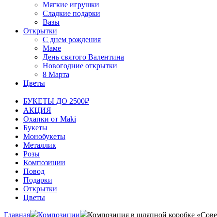
Мягкие игрушки
Сладкие подарки
Вазы
Открытки
С днем рождения
Маме
День святого Валентина
Новогодние открытки
8 Марта
Цветы
БУКЕТЫ ДО 2500₽
АКЦИЯ
Охапки от Maki
Букеты
Монобукеты
Металлик
Розы
Композиции
Повод
Подарки
Открытки
Цветы
Главная
Композиции
Композиция в шляпной коробке «Сов