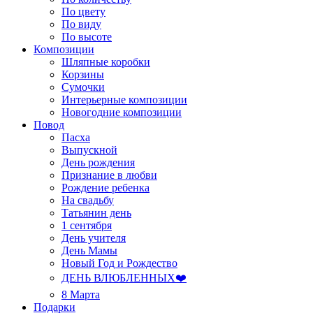
По цвету
По виду
По высоте
Композиции
Шляпные коробки
Корзины
Сумочки
Интерьерные композиции
Новогодние композиции
Повод
Пасха
Выпускной
День рождения
Признание в любви
Рождение ребенка
На свадьбу
Татьянин день
1 сентября
День учителя
День Мамы
Новый Год и Рождество
ДЕНЬ ВЛЮБЛЕННЫХ❤️
8 Марта
Подарки