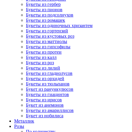
Букеты из гербер
Букеты из пионов
Букеты из подсолнухов
Букеты из ромашек
Букеты из одиночных хризантем
Букеты из гортензий
Букеты из кустовых роз
Букеты из маттиолы
Букеты из гипсофилы
Букеты из протеи
Букеты из калл
Букеты из роз
Букеты из лилий
Букеты из гладиолусов
Букеты из орхидей
Букеты из тюльпанов
Букет из ранункулюсов
Букеты из гиацинтов
Букеты из ирисов
Букет из анемонов
Букеты из амариллисов
Букет из нобилиса
Металлик
Розы
По количеству