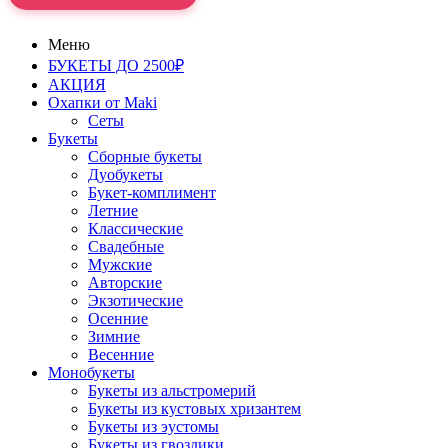
Меню
БУКЕТЫ ДО 2500₽
АКЦИЯ
Охапки от Maki
Сеты
Букеты
Сборные букеты
Дуобукеты
Букет-комплимент
Летние
Классические
Свадебные
Мужские
Авторские
Экзотические
Осенние
Зимние
Весенние
Монобукеты
Букеты из альстромерий
Букеты из кустовых хризантем
Букеты из эустомы
Букеты из гвоздики