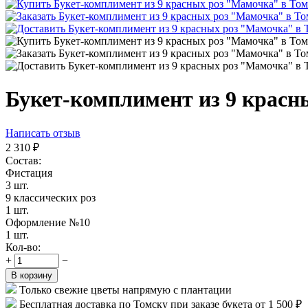
Букет-комплимент из 9 красн
Написать отзыв
2 310
₽
Состав:
Фистация
3 шт.
9 классических роз
1 шт.
Оформление №10
1 шт.
Кол-во:
+
−
В корзину
Только свежие цветы напрямую с плантации
Бесплатная доставка по Томску при заказе букета от 1 500 ₽