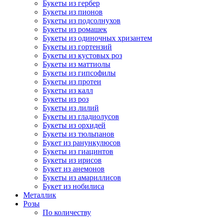
Букеты из гербер
Букеты из пионов
Букеты из подсолнухов
Букеты из ромашек
Букеты из одиночных хризантем
Букеты из гортензий
Букеты из кустовых роз
Букеты из маттиолы
Букеты из гипсофилы
Букеты из протеи
Букеты из калл
Букеты из роз
Букеты из лилий
Букеты из гладиолусов
Букеты из орхидей
Букеты из тюльпанов
Букет из ранункулюсов
Букеты из гиацинтов
Букеты из ирисов
Букет из анемонов
Букеты из амариллисов
Букет из нобилиса
Металлик
Розы
По количеству