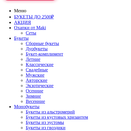
Меню
БУКЕТЫ ДО 2500₽
АКЦИЯ
Охапки от Maki
Сеты
Букеты
Сборные букеты
Дуобукеты
Букет-комплимент
Летние
Классические
Свадебные
Мужские
Авторские
Экзотические
Осенние
Зимние
Весенние
Монобукеты
Букеты из альстромерий
Букеты из кустовых хризантем
Букеты из эустомы
Букеты из гвоздики