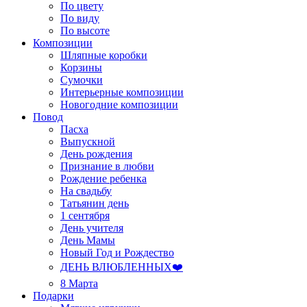
По цвету
По виду
По высоте
Композиции
Шляпные коробки
Корзины
Сумочки
Интерьерные композиции
Новогодние композиции
Повод
Пасха
Выпускной
День рождения
Признание в любви
Рождение ребенка
На свадьбу
Татьянин день
1 сентября
День учителя
День Мамы
Новый Год и Рождество
ДЕНЬ ВЛЮБЛЕННЫХ❤️
8 Марта
Подарки