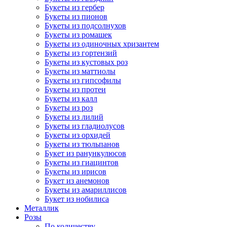
Букеты из гербер
Букеты из пионов
Букеты из подсолнухов
Букеты из ромашек
Букеты из одиночных хризантем
Букеты из гортензий
Букеты из кустовых роз
Букеты из маттиолы
Букеты из гипсофилы
Букеты из протеи
Букеты из калл
Букеты из роз
Букеты из лилий
Букеты из гладиолусов
Букеты из орхидей
Букеты из тюльпанов
Букет из ранункулюсов
Букеты из гиацинтов
Букеты из ирисов
Букет из анемонов
Букеты из амариллисов
Букет из нобилиса
Металлик
Розы
По количеству