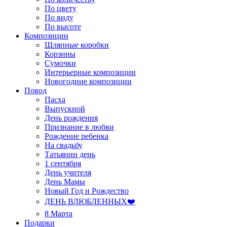
По цвету
По виду
По высоте
Композиции
Шляпные коробки
Корзины
Сумочки
Интерьерные композиции
Новогодние композиции
Повод
Пасха
Выпускной
День рождения
Признание в любви
Рождение ребенка
На свадьбу
Татьянин день
1 сентября
День учителя
День Мамы
Новый Год и Рождество
ДЕНЬ ВЛЮБЛЕННЫХ❤️
8 Марта
Подарки