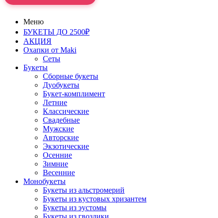
Меню
БУКЕТЫ ДО 2500₽
АКЦИЯ
Охапки от Maki
Сеты
Букеты
Сборные букеты
Дуобукеты
Букет-комплимент
Летние
Классические
Свадебные
Мужские
Авторские
Экзотические
Осенние
Зимние
Весенние
Монобукеты
Букеты из альстромерий
Букеты из кустовых хризантем
Букеты из эустомы
Букеты из гвоздики