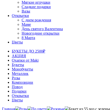
Мягкие игрушки
Сладкие подарки
Вазы
Открытки
С днем рождения
Маме
День святого Валентина
Новогодние открытки
8 Марта
Цветы
БУКЕТЫ ДО 2500₽
АКЦИЯ
Охапки от Maki
Букеты
Монобукеты
Металлик
Розы
Композиции
Повод
Подарки
Открытки
Цветы
Главная
Розы
По цвету
Розовые
Букет из 55 роз с зелень