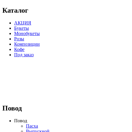
Каталог
АКЦИЯ
Букеты
Монобукеты
Розы
Композиции
Кофе
Под заказ
⠀⠀⠀⠀⠀⠀⠀⠀⠀⠀⠀⠀
Повод
Повод
Пасха
Выпускной