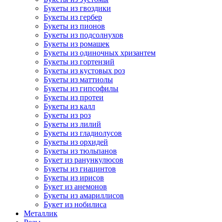
Букеты из гвоздики
Букеты из гербер
Букеты из пионов
Букеты из подсолнухов
Букеты из ромашек
Букеты из одиночных хризантем
Букеты из гортензий
Букеты из кустовых роз
Букеты из маттиолы
Букеты из гипсофилы
Букеты из протеи
Букеты из калл
Букеты из роз
Букеты из лилий
Букеты из гладиолусов
Букеты из орхидей
Букеты из тюльпанов
Букет из ранункулюсов
Букеты из гиацинтов
Букеты из ирисов
Букет из анемонов
Букеты из амариллисов
Букет из нобилиса
Металлик