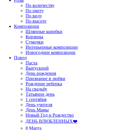
Розы
По количеству
По цвету
По виду
По высоте
Композиции
Шляпные коробки
Корзины
Сумочки
Интерьерные композиции
Новогодние композиции
Повод
Пасха
Выпускной
День рождения
Признание в любви
Рождение ребенка
На свадьбу
Татьянин день
1 сентября
День учителя
День Мамы
Новый Год и Рождество
ДЕНЬ ВЛЮБЛЕННЫХ❤️
8 Марта