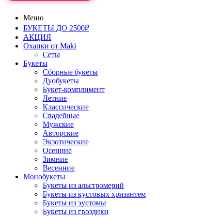
Меню
БУКЕТЫ ДО 2500₽
АКЦИЯ
Охапки от Maki
Сеты
Букеты
Сборные букеты
Дуобукеты
Букет-комплимент
Летние
Классические
Свадебные
Мужские
Авторские
Экзотические
Осенние
Зимние
Весенние
Монобукеты
Букеты из альстромерий
Букеты из кустовых хризантем
Букеты из эустомы
Букеты из гвоздики