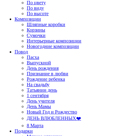
По цвету
По виду
По высоте
Композиции
Шляпные коробки
Корзины
Сумочки
Интерьерные композиции
Новогодние композиции
Повод
Пасха
Выпускной
День рождения
Признание в любви
Рождение ребенка
На свадьбу
Татьянин день
1 сентября
День учителя
День Мамы
Новый Год и Рождество
ДЕНЬ ВЛЮБЛЕННЫХ❤️
8 Марта
Подарки