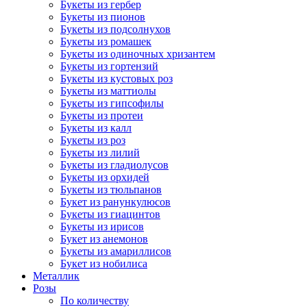
Букеты из гербер
Букеты из пионов
Букеты из подсолнухов
Букеты из ромашек
Букеты из одиночных хризантем
Букеты из гортензий
Букеты из кустовых роз
Букеты из маттиолы
Букеты из гипсофилы
Букеты из протеи
Букеты из калл
Букеты из роз
Букеты из лилий
Букеты из гладиолусов
Букеты из орхидей
Букеты из тюльпанов
Букет из ранункулюсов
Букеты из гиацинтов
Букеты из ирисов
Букет из анемонов
Букеты из амариллисов
Букет из нобилиса
Металлик
Розы
По количеству