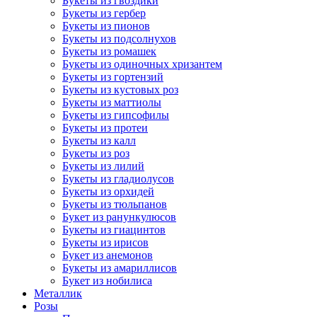
Букеты из гвоздики
Букеты из гербер
Букеты из пионов
Букеты из подсолнухов
Букеты из ромашек
Букеты из одиночных хризантем
Букеты из гортензий
Букеты из кустовых роз
Букеты из маттиолы
Букеты из гипсофилы
Букеты из протеи
Букеты из калл
Букеты из роз
Букеты из лилий
Букеты из гладиолусов
Букеты из орхидей
Букеты из тюльпанов
Букет из ранункулюсов
Букеты из гиацинтов
Букеты из ирисов
Букет из анемонов
Букеты из амариллисов
Букет из нобилиса
Металлик
Розы