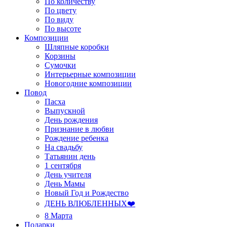
По количеству
По цвету
По виду
По высоте
Композиции
Шляпные коробки
Корзины
Сумочки
Интерьерные композиции
Новогодние композиции
Повод
Пасха
Выпускной
День рождения
Признание в любви
Рождение ребенка
На свадьбу
Татьянин день
1 сентября
День учителя
День Мамы
Новый Год и Рождество
ДЕНЬ ВЛЮБЛЕННЫХ❤️
8 Марта
Подарки