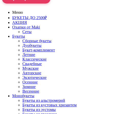
Меню
БУКЕТЫ ДО 2500₽
АКЦИЯ
Охапки от Maki
Сеты
Букеты
Сборные букеты
Дуобукеты
Букет-комплимент
Летние
Классические
Свадебные
Мужские
Авторские
Экзотические
Осенние
Зимние
Весенние
Монобукеты
Букеты из альстромерий
Букеты из кустовых хризантем
Букеты из эустомы