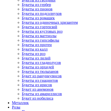
Букеты из гвоздики
Букеты из гербер
Букеты из пионов
Букеты из подсолнухов
Букеты из ромашек
Букеты из одиночных хризантем
Букеты из гортензий
Букеты из кустовых роз
Букеты из маттиолы
Букеты из гипсофилы
Букеты из протеи
Букеты из калл
Букеты из роз
Букеты из лилий
Букеты из гладиолусов
Букеты из орхидей
Букеты из тюльпанов
Букет из ранункулюсов
Букеты из гиацинтов
Букеты из ирисов
Букет из анемонов
Букеты из амариллисов
Букет из нобилиса
Металлик
Розы