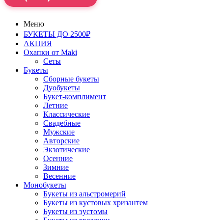
Меню
БУКЕТЫ ДО 2500₽
АКЦИЯ
Охапки от Maki
Сеты
Букеты
Сборные букеты
Дуобукеты
Букет-комплимент
Летние
Классические
Свадебные
Мужские
Авторские
Экзотические
Осенние
Зимние
Весенние
Монобукеты
Букеты из альстромерий
Букеты из кустовых хризантем
Букеты из эустомы