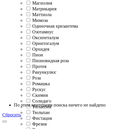
Магнолия
Матрикария
Маттиола
Мимоза
Одиночная хризантема
Озотамнус
Оксипеталум
Орнитогалум
Орхидея
Пион
Пионовидная роза
Протея
Ранункулюс
Роза
Ромашка
Рускус
Скимия
Солидаго
По этим критериям поиска ничего не найдено
Тиласпия
Тюльпан
Сбросить
Фистация
Фрезия