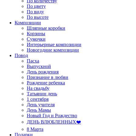
По количеству
По цвету
По виду
По высоте
Композиции
Шляпные коробки
Корзины
Сумочки
Интерьерные композиции
Новогодние композиции
Повод
Пасха
Выпускной
День рождения
Признание в любви
Рождение ребенка
На свадьбу
Татьянин день
1 сентября
День учителя
День Мамы
Новый Год и Рождество
ДЕНЬ ВЛЮБЛЕННЫХ❤️
8 Марта
Подарки