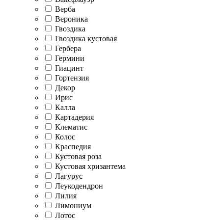
Верба
Вероника
Гвоздика
Гвоздика кустовая
Гербера
Гермини
Гиацинт
Гортензия
Декор
Ирис
Калла
Картадерия
Клематис
Колос
Краспедия
Кустовая роза
Кустовая хризантема
Лагурус
Леукодендрон
Лилия
Лимониум
Лотос