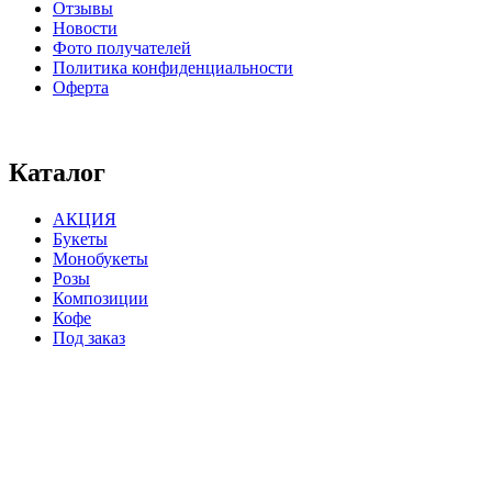
Отзывы
Новости
Фото получателей
Политика конфиденциальности
Оферта
⠀⠀⠀⠀⠀⠀⠀⠀⠀⠀⠀⠀⠀⠀⠀⠀⠀⠀⠀⠀⠀⠀⠀⠀
Каталог
АКЦИЯ
Букеты
Монобукеты
Розы
Композиции
Кофе
Под заказ
⠀⠀⠀⠀⠀⠀⠀⠀⠀⠀⠀⠀