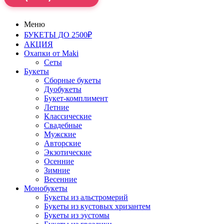
Меню
БУКЕТЫ ДО 2500₽
АКЦИЯ
Охапки от Maki
Сеты
Букеты
Сборные букеты
Дуобукеты
Букет-комплимент
Летние
Классические
Свадебные
Мужские
Авторские
Экзотические
Осенние
Зимние
Весенние
Монобукеты
Букеты из альстромерий
Букеты из кустовых хризантем
Букеты из эустомы