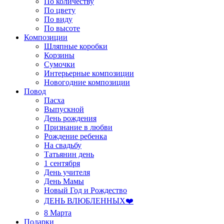
По количеству
По цвету
По виду
По высоте
Композиции
Шляпные коробки
Корзины
Сумочки
Интерьерные композиции
Новогодние композиции
Повод
Пасха
Выпускной
День рождения
Признание в любви
Рождение ребенка
На свадьбу
Татьянин день
1 сентября
День учителя
День Мамы
Новый Год и Рождество
ДЕНЬ ВЛЮБЛЕННЫХ❤️
8 Марта
Подарки