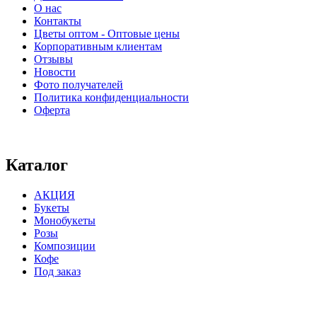
О нас
Контакты
Цветы оптом - Оптовые цены
Корпоративным клиентам
Отзывы
Новости
Фото получателей
Политика конфиденциальности
Оферта
⠀⠀⠀⠀⠀⠀⠀⠀⠀⠀⠀⠀⠀⠀⠀⠀⠀⠀⠀⠀⠀⠀⠀⠀
Каталог
АКЦИЯ
Букеты
Монобукеты
Розы
Композиции
Кофе
Под заказ
⠀⠀⠀⠀⠀⠀⠀⠀⠀⠀⠀⠀