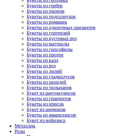
Букеты из гвоздики
Букеты из гербер
Букеты из пионов
Букеты из подсолнухов
Букеты из ромашек
Букеты из одиночных хризантем
Букеты из гортензий
Букеты из кустовых роз
Букеты из маттиолы
Букеты из гипсофилы
Букеты из протеи
Букеты из калл
Букеты из роз
Букеты из лилий
Букеты из гладиолусов
Букеты из орхидей
Букеты из тюльпанов
Букет из ранункулюсов
Букеты из гиацинтов
Букеты из ирисов
Букет из анемонов
Букеты из амариллисов
Букет из нобилиса
Металлик
Розы