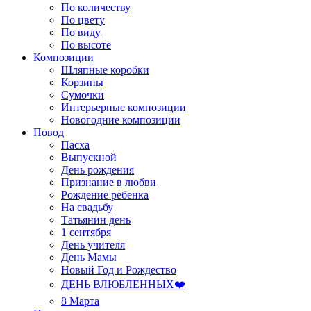
По количеству
По цвету
По виду
По высоте
Композиции
Шляпные коробки
Корзины
Сумочки
Интерьерные композиции
Новогодние композиции
Повод
Пасха
Выпускной
День рождения
Признание в любви
Рождение ребенка
На свадьбу
Татьянин день
1 сентября
День учителя
День Мамы
Новый Год и Рождество
ДЕНЬ ВЛЮБЛЕННЫХ❤️
8 Марта