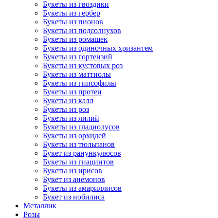
Букеты из гвоздики
Букеты из гербер
Букеты из пионов
Букеты из подсолнухов
Букеты из ромашек
Букеты из одиночных хризантем
Букеты из гортензий
Букеты из кустовых роз
Букеты из маттиолы
Букеты из гипсофилы
Букеты из протеи
Букеты из калл
Букеты из роз
Букеты из лилий
Букеты из гладиолусов
Букеты из орхидей
Букеты из тюльпанов
Букет из ранункулюсов
Букеты из гиацинтов
Букеты из ирисов
Букет из анемонов
Букеты из амариллисов
Букет из нобилиса
Металлик
Розы