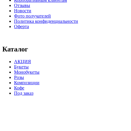
Корпоративным клиентам
Отзывы
Новости
Фото получателей
Политика конфиденциальности
Оферта
⠀⠀⠀⠀⠀⠀⠀⠀⠀⠀⠀⠀⠀⠀⠀⠀⠀⠀⠀⠀⠀⠀⠀⠀
Каталог
АКЦИЯ
Букеты
Монобукеты
Розы
Композиции
Кофе
Под заказ
⠀⠀⠀⠀⠀⠀⠀⠀⠀⠀⠀⠀