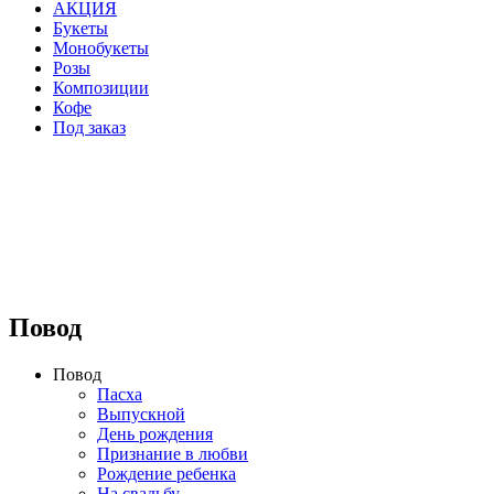
АКЦИЯ
Букеты
Монобукеты
Розы
Композиции
Кофе
Под заказ
⠀⠀⠀⠀⠀⠀⠀⠀⠀⠀⠀⠀
Повод
Повод
Пасха
Выпускной
День рождения
Признание в любви
Рождение ребенка
На свадьбу