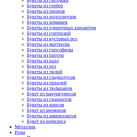
Букеты из гвоздики
Букеты из гербер
Букеты из пионов
Букеты из подсолнухов
Букеты из ромашек
Букеты из одиночных хризантем
Букеты из гортензий
Букеты из кустовых роз
Букеты из маттиолы
Букеты из гипсофилы
Букеты из протеи
Букеты из калл
Букеты из роз
Букеты из лилий
Букеты из гладиолусов
Букеты из орхидей
Букеты из тюльпанов
Букет из ранункулюсов
Букеты из гиацинтов
Букеты из ирисов
Букет из анемонов
Букеты из амариллисов
Букет из нобилиса
Металлик
Розы