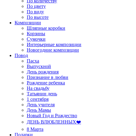
По количеству
По цвету
По виду
По высоте
Композиции
Шляпные коробки
Корзины
Сумочки
Интерьерные композиции
Новогодние композиции
Повод
Пасха
Выпускной
День рождения
Признание в любви
Рождение ребенка
На свадьбу
Татьянин день
1 сентября
День учителя
День Мамы
Новый Год и Рождество
ДЕНЬ ВЛЮБЛЕННЫХ❤️
8 Марта
Подарки