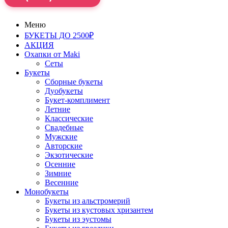
Меню
БУКЕТЫ ДО 2500₽
АКЦИЯ
Охапки от Maki
Сеты
Букеты
Сборные букеты
Дуобукеты
Букет-комплимент
Летние
Классические
Свадебные
Мужские
Авторские
Экзотические
Осенние
Зимние
Весенние
Монобукеты
Букеты из альстромерий
Букеты из кустовых хризантем
Букеты из эустомы