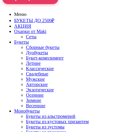
Меню
БУКЕТЫ ДО 2500₽
АКЦИЯ
Охапки от Maki
Сеты
Букеты
Сборные букеты
Дуобукеты
Букет-комплимент
Летние
Классические
Свадебные
Мужские
Авторские
Экзотические
Осенние
Зимние
Весенние
Монобукеты
Букеты из альстромерий
Букеты из кустовых хризантем
Букеты из эустомы