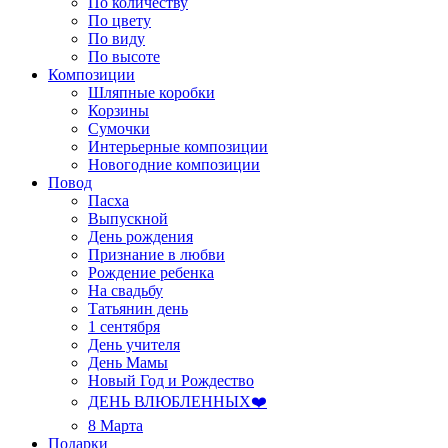
По количеству
По цвету
По виду
По высоте
Композиции
Шляпные коробки
Корзины
Сумочки
Интерьерные композиции
Новогодние композиции
Повод
Пасха
Выпускной
День рождения
Признание в любви
Рождение ребенка
На свадьбу
Татьянин день
1 сентября
День учителя
День Мамы
Новый Год и Рождество
ДЕНЬ ВЛЮБЛЕННЫХ❤️
8 Марта
Подарки