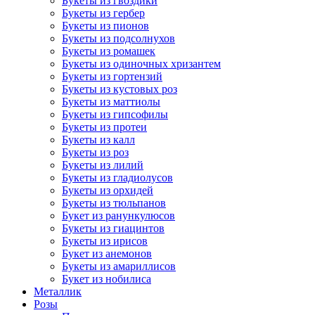
Букеты из гвоздики
Букеты из гербер
Букеты из пионов
Букеты из подсолнухов
Букеты из ромашек
Букеты из одиночных хризантем
Букеты из гортензий
Букеты из кустовых роз
Букеты из маттиолы
Букеты из гипсофилы
Букеты из протеи
Букеты из калл
Букеты из роз
Букеты из лилий
Букеты из гладиолусов
Букеты из орхидей
Букеты из тюльпанов
Букет из ранункулюсов
Букеты из гиацинтов
Букеты из ирисов
Букет из анемонов
Букеты из амариллисов
Букет из нобилиса
Металлик
Розы