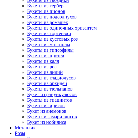
Букеты из гвоздики
Букеты из гербер
Букеты из пионов
Букеты из подсолнухов
Букеты из ромашек
Букеты из одиночных хризантем
Букеты из гортензий
Букеты из кустовых роз
Букеты из маттиолы
Букеты из гипсофилы
Букеты из протеи
Букеты из калл
Букеты из роз
Букеты из лилий
Букеты из гладиолусов
Букеты из орхидей
Букеты из тюльпанов
Букет из ранункулюсов
Букеты из гиацинтов
Букеты из ирисов
Букет из анемонов
Букеты из амариллисов
Букет из нобилиса
Металлик
Розы