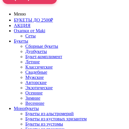
Меню
БУКЕТЫ ДО 2500₽
АКЦИЯ
Охапки от Maki
Сеты
Букеты
Сборные букеты
Дуобукеты
Букет-комплимент
Летние
Классические
Свадебные
Мужские
Авторские
Экзотические
Осенние
Зимние
Весенние
Монобукеты
Букеты из альстромерий
Букеты из кустовых хризантем
Букеты из эустомы