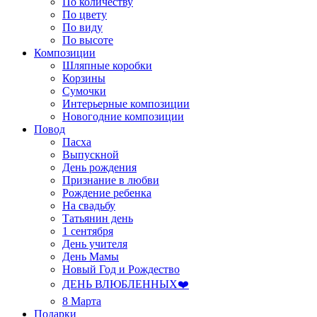
По количеству
По цвету
По виду
По высоте
Композиции
Шляпные коробки
Корзины
Сумочки
Интерьерные композиции
Новогодние композиции
Повод
Пасха
Выпускной
День рождения
Признание в любви
Рождение ребенка
На свадьбу
Татьянин день
1 сентября
День учителя
День Мамы
Новый Год и Рождество
ДЕНЬ ВЛЮБЛЕННЫХ❤️
8 Марта
Подарки