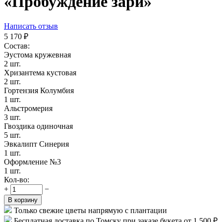
«Пробуждение зари»
Написать отзыв
5 170
₽
Состав:
Эустома кружевная
2 шт.
Хризантема кустовая
2 шт.
Гортензия Колумбия
1 шт.
Альстромерия
3 шт.
Гвоздика одиночная
5 шт.
Эвкалипт Синерия
1 шт.
Оформление №3
1 шт.
Кол-во:
+
−
В корзину
Только свежие цветы напрямую с плантации
Бесплатная доставка по Томску при заказе букета от 1 500 ₽