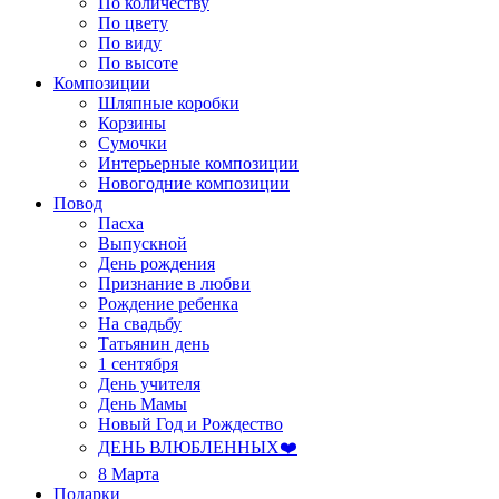
По количеству
По цвету
По виду
По высоте
Композиции
Шляпные коробки
Корзины
Сумочки
Интерьерные композиции
Новогодние композиции
Повод
Пасха
Выпускной
День рождения
Признание в любви
Рождение ребенка
На свадьбу
Татьянин день
1 сентября
День учителя
День Мамы
Новый Год и Рождество
ДЕНЬ ВЛЮБЛЕННЫХ❤️
8 Марта
Подарки