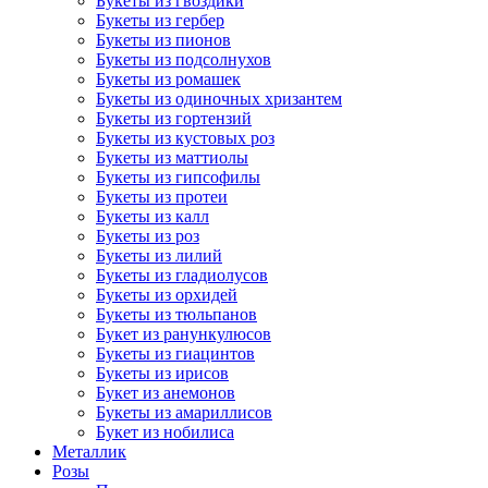
Букеты из гвоздики
Букеты из гербер
Букеты из пионов
Букеты из подсолнухов
Букеты из ромашек
Букеты из одиночных хризантем
Букеты из гортензий
Букеты из кустовых роз
Букеты из маттиолы
Букеты из гипсофилы
Букеты из протеи
Букеты из калл
Букеты из роз
Букеты из лилий
Букеты из гладиолусов
Букеты из орхидей
Букеты из тюльпанов
Букет из ранункулюсов
Букеты из гиацинтов
Букеты из ирисов
Букет из анемонов
Букеты из амариллисов
Букет из нобилиса
Металлик
Розы