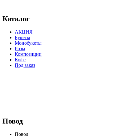
⠀⠀⠀⠀⠀⠀⠀⠀⠀⠀⠀⠀⠀⠀⠀⠀⠀⠀⠀⠀⠀⠀⠀⠀
Каталог
АКЦИЯ
Букеты
Монобукеты
Розы
Композиции
Кофе
Под заказ
⠀⠀⠀⠀⠀⠀⠀⠀⠀⠀⠀⠀
Повод
Повод