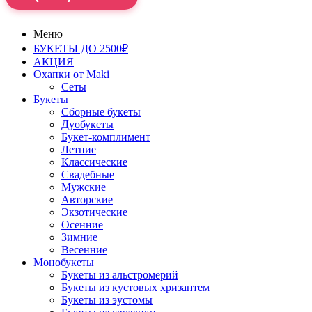
Меню
БУКЕТЫ ДО 2500₽
АКЦИЯ
Охапки от Maki
Сеты
Букеты
Сборные букеты
Дуобукеты
Букет-комплимент
Летние
Классические
Свадебные
Мужские
Авторские
Экзотические
Осенние
Зимние
Весенние
Монобукеты
Букеты из альстромерий
Букеты из кустовых хризантем
Букеты из эустомы