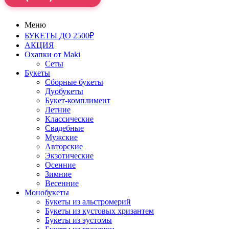
Меню
БУКЕТЫ ДО 2500₽
АКЦИЯ
Охапки от Maki
Сеты
Букеты
Сборные букеты
Дуобукеты
Букет-комплимент
Летние
Классические
Свадебные
Мужские
Авторские
Экзотические
Осенние
Зимние
Весенние
Монобукеты
Букеты из альстромерий
Букеты из кустовых хризантем
Букеты из эустомы