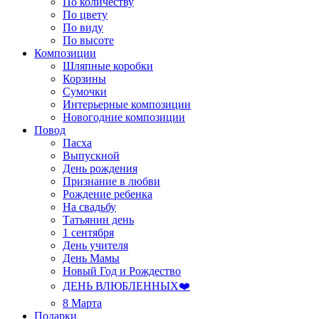
По количеству
По цвету
По виду
По высоте
Композиции
Шляпные коробки
Корзины
Сумочки
Интерьерные композиции
Новогодние композиции
Повод
Пасха
Выпускной
День рождения
Признание в любви
Рождение ребенка
На свадьбу
Татьянин день
1 сентября
День учителя
День Мамы
Новый Год и Рождество
ДЕНЬ ВЛЮБЛЕННЫХ❤️
8 Марта
Подарки