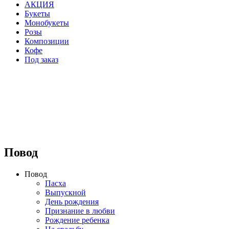
АКЦИЯ
Букеты
Монобукеты
Розы
Композиции
Кофе
Под заказ
⠀⠀⠀⠀⠀⠀⠀⠀⠀⠀⠀⠀
Повод
Повод
Пасха
Выпускной
День рождения
Признание в любви
Рождение ребенка