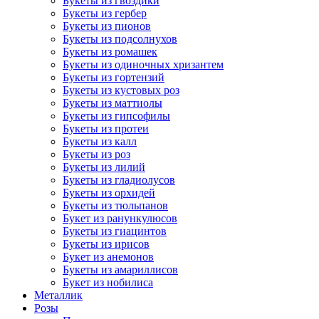
Букеты из гвоздики
Букеты из гербер
Букеты из пионов
Букеты из подсолнухов
Букеты из ромашек
Букеты из одиночных хризантем
Букеты из гортензий
Букеты из кустовых роз
Букеты из маттиолы
Букеты из гипсофилы
Букеты из протеи
Букеты из калл
Букеты из роз
Букеты из лилий
Букеты из гладиолусов
Букеты из орхидей
Букеты из тюльпанов
Букет из ранункулюсов
Букеты из гиацинтов
Букеты из ирисов
Букет из анемонов
Букеты из амариллисов
Букет из нобилиса
Металлик
Розы