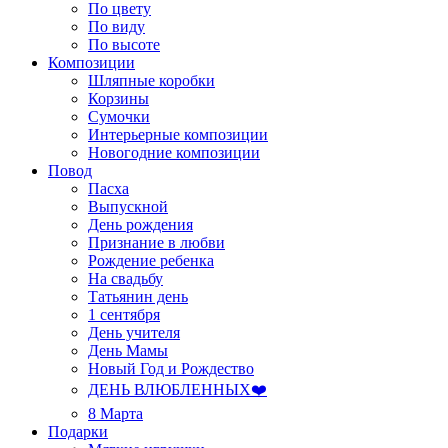
По цвету
По виду
По высоте
Композиции
Шляпные коробки
Корзины
Сумочки
Интерьерные композиции
Новогодние композиции
Повод
Пасха
Выпускной
День рождения
Признание в любви
Рождение ребенка
На свадьбу
Татьянин день
1 сентября
День учителя
День Мамы
Новый Год и Рождество
ДЕНЬ ВЛЮБЛЕННЫХ❤️
8 Марта
Подарки