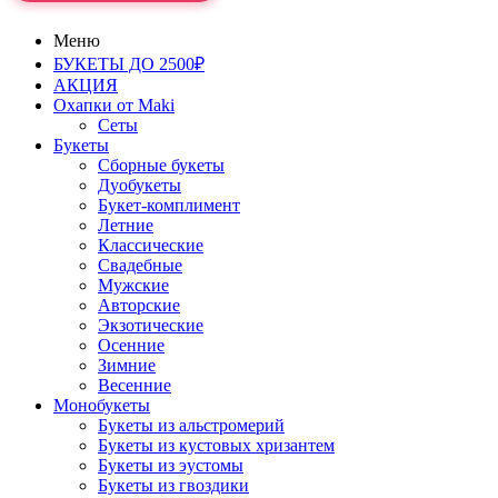
Меню
БУКЕТЫ ДО 2500₽
АКЦИЯ
Охапки от Maki
Сеты
Букеты
Сборные букеты
Дуобукеты
Букет-комплимент
Летние
Классические
Свадебные
Мужские
Авторские
Экзотические
Осенние
Зимние
Весенние
Монобукеты
Букеты из альстромерий
Букеты из кустовых хризантем
Букеты из эустомы
Букеты из гвоздики