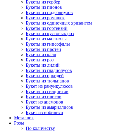
Букеты из гербер
Букеты из пионов
Букеты из подсолнухов
Букеты из ромашек
Букеты из одиночных хризантем
Букеты из гортензий
Букеты из кустовых роз
Букеты из маттиолы
Букеты из гипсофилы
Букеты из протеи
Букеты из калл
Букеты из роз
Букеты из лилий
Букеты из гладиолусов
Букеты из орхидей
Букеты из тюльпанов
Букет из ранункулюсов
Букеты из гиацинтов
Букеты из ирисов
Букет из анемонов
Букеты из амариллисов
Букет из нобилиса
Металлик
Розы
По количеству