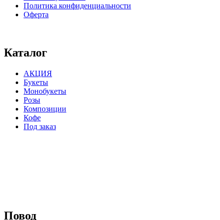
Политика конфиденциальности
Оферта
⠀⠀⠀⠀⠀⠀⠀⠀⠀⠀⠀⠀⠀⠀⠀⠀⠀⠀⠀⠀⠀⠀⠀⠀
Каталог
АКЦИЯ
Букеты
Монобукеты
Розы
Композиции
Кофе
Под заказ
⠀⠀⠀⠀⠀⠀⠀⠀⠀⠀⠀⠀
Повод