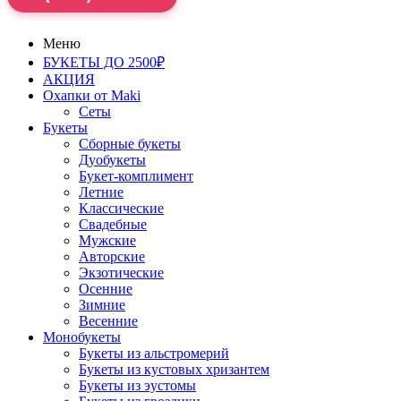
Меню
БУКЕТЫ ДО 2500₽
АКЦИЯ
Охапки от Maki
Сеты
Букеты
Сборные букеты
Дуобукеты
Букет-комплимент
Летние
Классические
Свадебные
Мужские
Авторские
Экзотические
Осенние
Зимние
Весенние
Монобукеты
Букеты из альстромерий
Букеты из кустовых хризантем
Букеты из эустомы