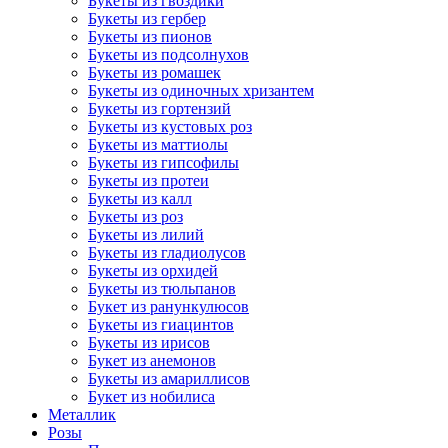
Букеты из гвоздики
Букеты из гербер
Букеты из пионов
Букеты из подсолнухов
Букеты из ромашек
Букеты из одиночных хризантем
Букеты из гортензий
Букеты из кустовых роз
Букеты из маттиолы
Букеты из гипсофилы
Букеты из протеи
Букеты из калл
Букеты из роз
Букеты из лилий
Букеты из гладиолусов
Букеты из орхидей
Букеты из тюльпанов
Букет из ранункулюсов
Букеты из гиацинтов
Букеты из ирисов
Букет из анемонов
Букеты из амариллисов
Букет из нобилиса
Металлик
Розы