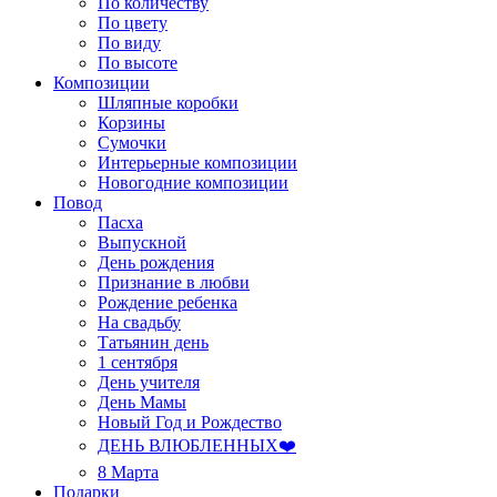
По количеству
По цвету
По виду
По высоте
Композиции
Шляпные коробки
Корзины
Сумочки
Интерьерные композиции
Новогодние композиции
Повод
Пасха
Выпускной
День рождения
Признание в любви
Рождение ребенка
На свадьбу
Татьянин день
1 сентября
День учителя
День Мамы
Новый Год и Рождество
ДЕНЬ ВЛЮБЛЕННЫХ❤️
8 Марта
Подарки