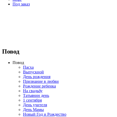
Под заказ
⠀⠀⠀⠀⠀⠀⠀⠀⠀⠀⠀⠀
Повод
Повод
Пасха
Выпускной
День рождения
Признание в любви
Рождение ребенка
На свадьбу
Татьянин день
1 сентября
День учителя
День Мамы
Новый Год и Рождество