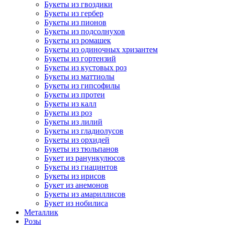
Букеты из гвоздики
Букеты из гербер
Букеты из пионов
Букеты из подсолнухов
Букеты из ромашек
Букеты из одиночных хризантем
Букеты из гортензий
Букеты из кустовых роз
Букеты из маттиолы
Букеты из гипсофилы
Букеты из протеи
Букеты из калл
Букеты из роз
Букеты из лилий
Букеты из гладиолусов
Букеты из орхидей
Букеты из тюльпанов
Букет из ранункулюсов
Букеты из гиацинтов
Букеты из ирисов
Букет из анемонов
Букеты из амариллисов
Букет из нобилиса
Металлик
Розы