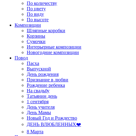
По количеству
По цвету
По виду
По высоте
Композиции
Шляпные коробки
Корзины
Сумочки
Интерьерные композиции
Новогодние композиции
Повод
Пасха
Выпускной
День рождения
Признание в любви
Рождение ребенка
На свадьбу
Татьянин день
1 сентября
День учителя
День Мамы
Новый Год и Рождество
ДЕНЬ ВЛЮБЛЕННЫХ❤️
8 Марта