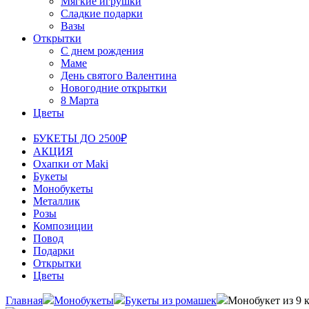
Мягкие игрушки
Сладкие подарки
Вазы
Открытки
С днем рождения
Маме
День святого Валентина
Новогодние открытки
8 Марта
Цветы
БУКЕТЫ ДО 2500₽
АКЦИЯ
Охапки от Maki
Букеты
Монобукеты
Металлик
Розы
Композиции
Повод
Подарки
Открытки
Цветы
Главная
Монобукеты
Букеты из ромашек
Монобукет из 9 