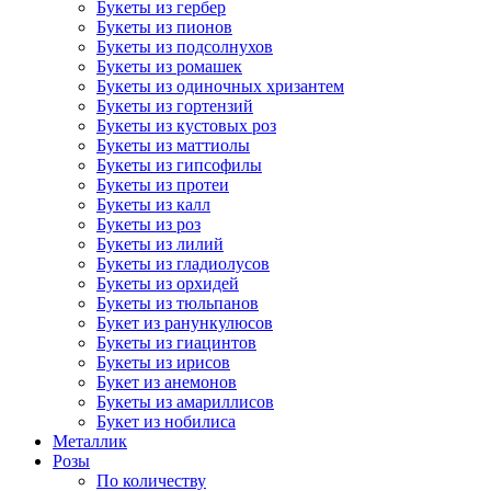
Букеты из гербер
Букеты из пионов
Букеты из подсолнухов
Букеты из ромашек
Букеты из одиночных хризантем
Букеты из гортензий
Букеты из кустовых роз
Букеты из маттиолы
Букеты из гипсофилы
Букеты из протеи
Букеты из калл
Букеты из роз
Букеты из лилий
Букеты из гладиолусов
Букеты из орхидей
Букеты из тюльпанов
Букет из ранункулюсов
Букеты из гиацинтов
Букеты из ирисов
Букет из анемонов
Букеты из амариллисов
Букет из нобилиса
Металлик
Розы
По количеству