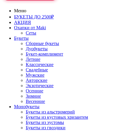
Меню
БУКЕТЫ ДО 2500₽
АКЦИЯ
Охапки от Maki
Сеты
Букеты
Сборные букеты
Дуобукеты
Букет-комплимент
Летние
Классические
Свадебные
Мужские
Авторские
Экзотические
Осенние
Зимние
Весенние
Монобукеты
Букеты из альстромерий
Букеты из кустовых хризантем
Букеты из эустомы
Букеты из гвоздики