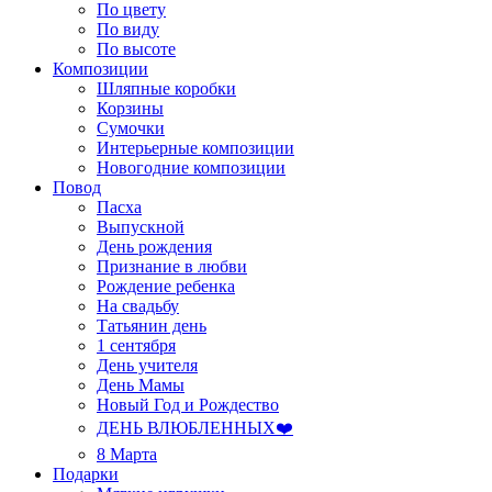
По цвету
По виду
По высоте
Композиции
Шляпные коробки
Корзины
Сумочки
Интерьерные композиции
Новогодние композиции
Повод
Пасха
Выпускной
День рождения
Признание в любви
Рождение ребенка
На свадьбу
Татьянин день
1 сентября
День учителя
День Мамы
Новый Год и Рождество
ДЕНЬ ВЛЮБЛЕННЫХ❤️
8 Марта
Подарки