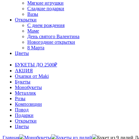
Мягкие игрушки
Сладкие подарки
Вазы
Открытки
С днем рождения
Маме
День святого Валентина
Новогодние открытки
8 Марта
Цветы
БУКЕТЫ ДО 2500₽
АКЦИЯ
Охапки от Maki
Букеты
Монобукеты
Металлик
Розы
Композиции
Повод
Подарки
Открытки
Цветы
Главная
Монобукеты
Букеты из лилий
Букет из 9 лилий Д