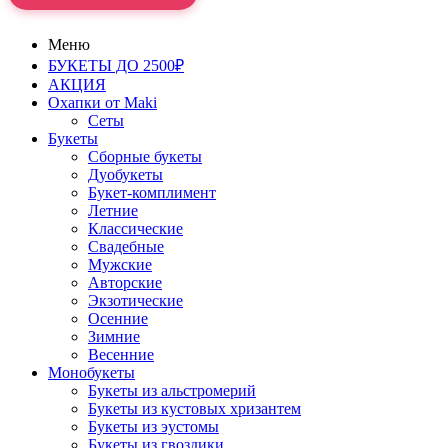
Меню
БУКЕТЫ ДО 2500₽
АКЦИЯ
Охапки от Maki
Сеты
Букеты
Сборные букеты
Дуобукеты
Букет-комплимент
Летние
Классические
Свадебные
Мужские
Авторские
Экзотические
Осенние
Зимние
Весенние
Монобукеты
Букеты из альстромерий
Букеты из кустовых хризантем
Букеты из эустомы
Букеты из гвоздики