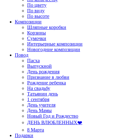
По цвету
По виду
По высоте
Композиции
Шляпные коробки
Корзины
Сумочки
Интерьерные композиции
Новогодние композиции
Повод
Пасха
Выпускной
День рождения
Признание в любви
Рождение ребенка
На свадьбу
Татьянин день
1 сентября
День учителя
День Мамы
Новый Год и Рождество
ДЕНЬ ВЛЮБЛЕННЫХ❤️
8 Марта
Подарки