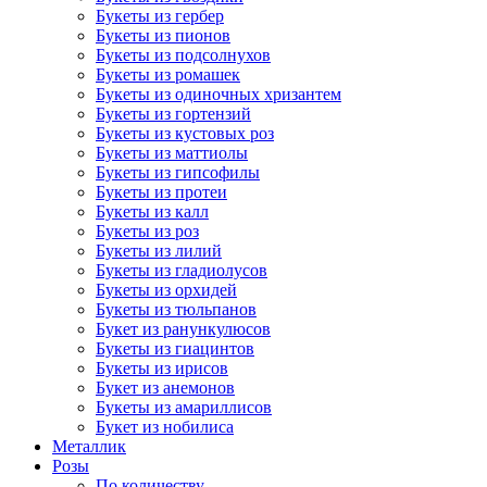
Букеты из гербер
Букеты из пионов
Букеты из подсолнухов
Букеты из ромашек
Букеты из одиночных хризантем
Букеты из гортензий
Букеты из кустовых роз
Букеты из маттиолы
Букеты из гипсофилы
Букеты из протеи
Букеты из калл
Букеты из роз
Букеты из лилий
Букеты из гладиолусов
Букеты из орхидей
Букеты из тюльпанов
Букет из ранункулюсов
Букеты из гиацинтов
Букеты из ирисов
Букет из анемонов
Букеты из амариллисов
Букет из нобилиса
Металлик
Розы
По количеству