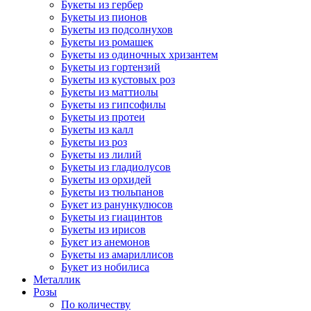
Букеты из гербер
Букеты из пионов
Букеты из подсолнухов
Букеты из ромашек
Букеты из одиночных хризантем
Букеты из гортензий
Букеты из кустовых роз
Букеты из маттиолы
Букеты из гипсофилы
Букеты из протеи
Букеты из калл
Букеты из роз
Букеты из лилий
Букеты из гладиолусов
Букеты из орхидей
Букеты из тюльпанов
Букет из ранункулюсов
Букеты из гиацинтов
Букеты из ирисов
Букет из анемонов
Букеты из амариллисов
Букет из нобилиса
Металлик
Розы
По количеству