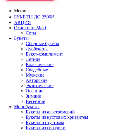
Меню
БУКЕТЫ ДО 2500₽
АКЦИЯ
Охапки от Maki
Сеты
Букеты
Сборные букеты
Дуобукеты
Букет-комплимент
Летние
Классические
Свадебные
Мужские
Авторские
Экзотические
Осенние
Зимние
Весенние
Монобукеты
Букеты из альстромерий
Букеты из кустовых хризантем
Букеты из эустомы
Букеты из гвоздики