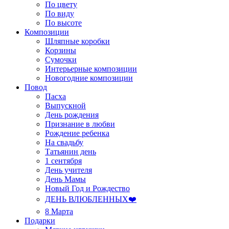
По цвету
По виду
По высоте
Композиции
Шляпные коробки
Корзины
Сумочки
Интерьерные композиции
Новогодние композиции
Повод
Пасха
Выпускной
День рождения
Признание в любви
Рождение ребенка
На свадьбу
Татьянин день
1 сентября
День учителя
День Мамы
Новый Год и Рождество
ДЕНЬ ВЛЮБЛЕННЫХ❤️
8 Марта
Подарки