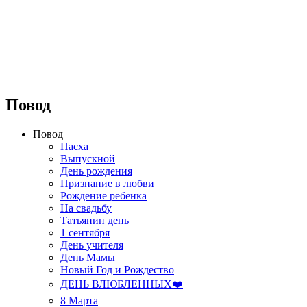
⠀⠀⠀⠀⠀⠀⠀⠀⠀⠀⠀⠀
Повод
Повод
Пасха
Выпускной
День рождения
Признание в любви
Рождение ребенка
На свадьбу
Татьянин день
1 сентября
День учителя
День Мамы
Новый Год и Рождество
ДЕНЬ ВЛЮБЛЕННЫХ❤️
8 Марта