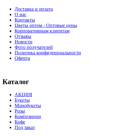
Доставка и оплата
О нас
Контакты
Цветы оптом - Оптовые цены
Корпоративным клиентам
Отзывы
Новости
Фото получателей
Политика конфиденциальности
Оферта
⠀⠀⠀⠀⠀⠀⠀⠀⠀⠀⠀⠀⠀⠀⠀⠀⠀⠀⠀⠀⠀⠀⠀⠀
Каталог
АКЦИЯ
Букеты
Монобукеты
Розы
Композиции
Кофе
Под заказ