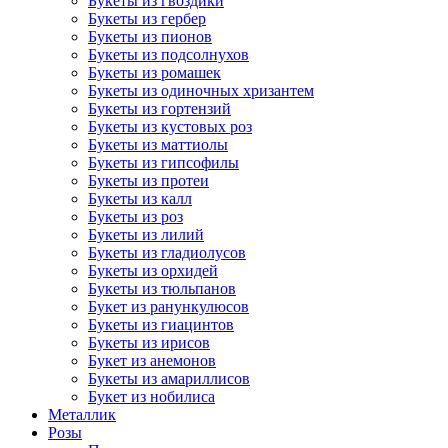
Букеты из гвоздики
Букеты из гербер
Букеты из пионов
Букеты из подсолнухов
Букеты из ромашек
Букеты из одиночных хризантем
Букеты из гортензий
Букеты из кустовых роз
Букеты из маттиолы
Букеты из гипсофилы
Букеты из протеи
Букеты из калл
Букеты из роз
Букеты из лилий
Букеты из гладиолусов
Букеты из орхидей
Букеты из тюльпанов
Букет из ранункулюсов
Букеты из гиацинтов
Букеты из ирисов
Букет из анемонов
Букеты из амариллисов
Букет из нобилиса
Металлик
Розы