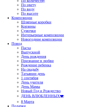
По количеству
По цвету
По виду
По высоте
Композиции
Шляпные коробки
Корзины
Сумочки
Интерьерные композиции
Новогодние композиции
Повод
Пасха
Выпускной
День рождения
Признание в любви
Рождение ребенка
На свадьбу
Татьянин день
1 сентября
День учителя
День Мамы
Новый Год и Рождество
ДЕНЬ ВЛЮБЛЕННЫХ❤️
8 Марта
Подарки