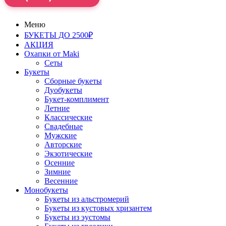
Меню
БУКЕТЫ ДО 2500₽
АКЦИЯ
Охапки от Maki
Сеты
Букеты
Сборные букеты
Дуобукеты
Букет-комплимент
Летние
Классические
Свадебные
Мужские
Авторские
Экзотические
Осенние
Зимние
Весенние
Монобукеты
Букеты из альстромерий
Букеты из кустовых хризантем
Букеты из эустомы