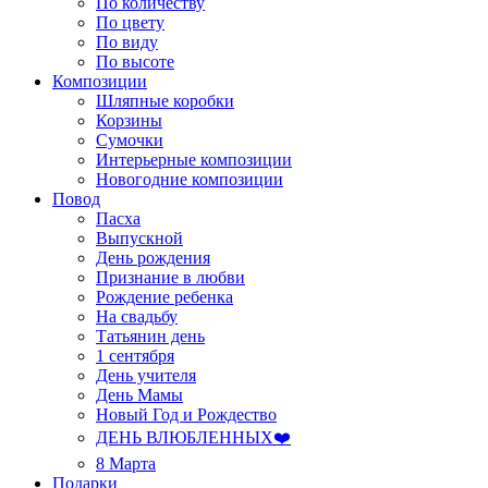
По количеству
По цвету
По виду
По высоте
Композиции
Шляпные коробки
Корзины
Сумочки
Интерьерные композиции
Новогодние композиции
Повод
Пасха
Выпускной
День рождения
Признание в любви
Рождение ребенка
На свадьбу
Татьянин день
1 сентября
День учителя
День Мамы
Новый Год и Рождество
ДЕНЬ ВЛЮБЛЕННЫХ❤️
8 Марта
Подарки