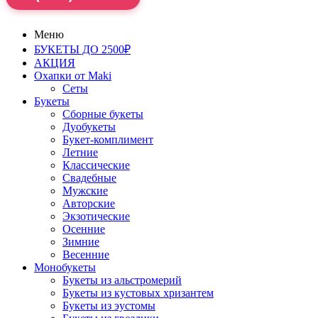
Меню
БУКЕТЫ ДО 2500₽
АКЦИЯ
Охапки от Maki
Сеты
Букеты
Сборные букеты
Дуобукеты
Букет-комплимент
Летние
Классические
Свадебные
Мужские
Авторские
Экзотические
Осенние
Зимние
Весенние
Монобукеты
Букеты из альстромерий
Букеты из кустовых хризантем
Букеты из эустомы