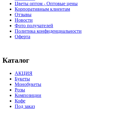
Цветы оптом - Оптовые цены
Корпоративным клиентам
Отзывы
Новости
Фото получателей
Политика конфиденциальности
Оферта
⠀⠀⠀⠀⠀⠀⠀⠀⠀⠀⠀⠀⠀⠀⠀⠀⠀⠀⠀⠀⠀⠀⠀⠀
Каталог
АКЦИЯ
Букеты
Монобукеты
Розы
Композиции
Кофе
Под заказ
⠀⠀⠀⠀⠀⠀⠀⠀⠀⠀⠀⠀