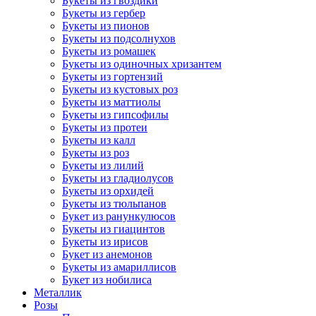
Букеты из гвоздики
Букеты из гербер
Букеты из пионов
Букеты из подсолнухов
Букеты из ромашек
Букеты из одиночных хризантем
Букеты из гортензий
Букеты из кустовых роз
Букеты из маттиолы
Букеты из гипсофилы
Букеты из протеи
Букеты из калл
Букеты из роз
Букеты из лилий
Букеты из гладиолусов
Букеты из орхидей
Букеты из тюльпанов
Букет из ранункулюсов
Букеты из гиацинтов
Букеты из ирисов
Букет из анемонов
Букеты из амариллисов
Букет из нобилиса
Металлик
Розы