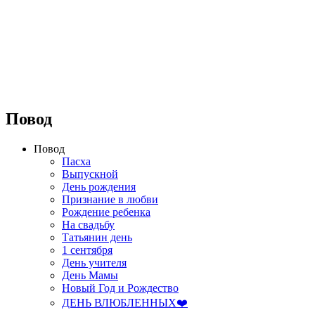
⠀⠀⠀⠀⠀⠀⠀⠀⠀⠀⠀⠀
Повод
Повод
Пасха
Выпускной
День рождения
Признание в любви
Рождение ребенка
На свадьбу
Татьянин день
1 сентября
День учителя
День Мамы
Новый Год и Рождество
ДЕНЬ ВЛЮБЛЕННЫХ❤️