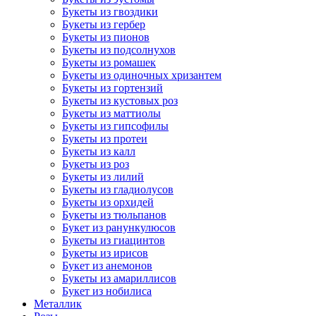
Букеты из гвоздики
Букеты из гербер
Букеты из пионов
Букеты из подсолнухов
Букеты из ромашек
Букеты из одиночных хризантем
Букеты из гортензий
Букеты из кустовых роз
Букеты из маттиолы
Букеты из гипсофилы
Букеты из протеи
Букеты из калл
Букеты из роз
Букеты из лилий
Букеты из гладиолусов
Букеты из орхидей
Букеты из тюльпанов
Букет из ранункулюсов
Букеты из гиацинтов
Букеты из ирисов
Букет из анемонов
Букеты из амариллисов
Букет из нобилиса
Металлик