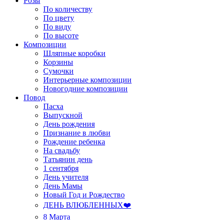
Розы
По количеству
По цвету
По виду
По высоте
Композиции
Шляпные коробки
Корзины
Сумочки
Интерьерные композиции
Новогодние композиции
Повод
Пасха
Выпускной
День рождения
Признание в любви
Рождение ребенка
На свадьбу
Татьянин день
1 сентября
День учителя
День Мамы
Новый Год и Рождество
ДЕНЬ ВЛЮБЛЕННЫХ❤️
8 Марта