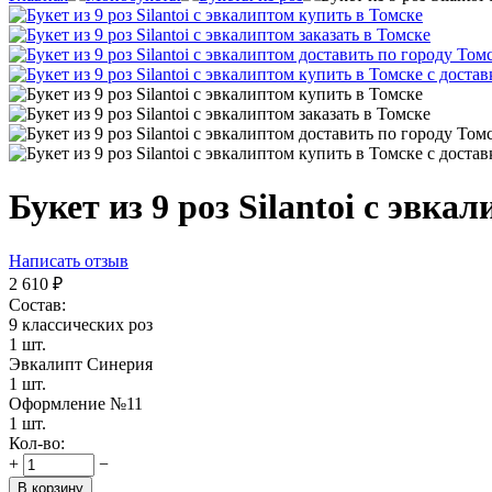
Букет из 9 роз Silantoi с эвка
Написать отзыв
2 610
₽
Состав:
9 классических роз
1 шт.
Эвкалипт Синерия
1 шт.
Оформление №11
1 шт.
Кол-во:
+
−
В корзину