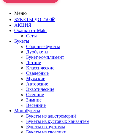
Меню
БУКЕТЫ ДО 2500₽
АКЦИЯ
Охапки от Maki
Сеты
Букеты
Сборные букеты
Дуобукеты
Букет-комплимент
Летние
Классические
Свадебные
Мужские
Авторские
Экзотические
Осенние
Зимние
Весенние
Монобукеты
Букеты из альстромерий
Букеты из кустовых хризантем
Букеты из эустомы
Букеты из гвоздики