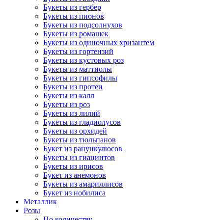
Букеты из гербер
Букеты из пионов
Букеты из подсолнухов
Букеты из ромашек
Букеты из одиночных хризантем
Букеты из гортензий
Букеты из кустовых роз
Букеты из маттиолы
Букеты из гипсофилы
Букеты из протеи
Букеты из калл
Букеты из роз
Букеты из лилий
Букеты из гладиолусов
Букеты из орхидей
Букеты из тюльпанов
Букет из ранункулюсов
Букеты из гиацинтов
Букеты из ирисов
Букет из анемонов
Букеты из амариллисов
Букет из нобилиса
Металлик
Розы
По количеству