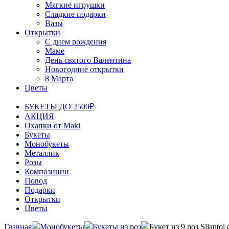
Мягкие игрушки
Сладкие подарки
Вазы
Открытки
С днем рождения
Маме
День святого Валентина
Новогодние открытки
8 Марта
Цветы
БУКЕТЫ ДО 2500₽
АКЦИЯ
Охапки от Maki
Букеты
Монобукеты
Металлик
Розы
Композиции
Повод
Подарки
Открытки
Цветы
Главная
Монобукеты
Букеты из роз
Букет из 9 роз Silantoi