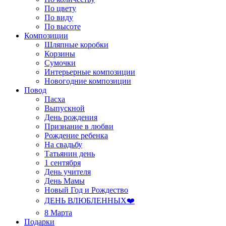
По цвету
По виду
По высоте
Композиции
Шляпные коробки
Корзины
Сумочки
Интерьерные композиции
Новогодние композиции
Повод
Пасха
Выпускной
День рождения
Признание в любви
Рождение ребенка
На свадьбу
Татьянин день
1 сентября
День учителя
День Мамы
Новый Год и Рождество
ДЕНЬ ВЛЮБЛЕННЫХ❤️
8 Марта
Подарки