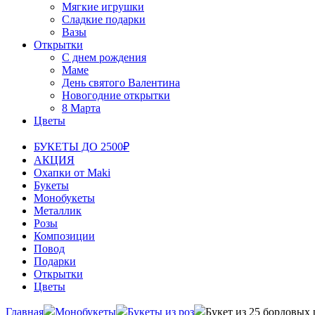
Мягкие игрушки
Сладкие подарки
Вазы
Открытки
С днем рождения
Маме
День святого Валентина
Новогодние открытки
8 Марта
Цветы
БУКЕТЫ ДО 2500₽
АКЦИЯ
Охапки от Maki
Букеты
Монобукеты
Металлик
Розы
Композиции
Повод
Подарки
Открытки
Цветы
Главная
Монобукеты
Букеты из роз
Букет из 25 бордовых 