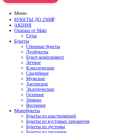
Меню
БУКЕТЫ ДО 2500₽
АКЦИЯ
Охапки от Maki
Сеты
Букеты
Сборные букеты
Дуобукеты
Букет-комплимент
Летние
Классические
Свадебные
Мужские
Авторские
Экзотические
Осенние
Зимние
Весенние
Монобукеты
Букеты из альстромерий
Букеты из кустовых хризантем
Букеты из эустомы
Букеты из гвоздики