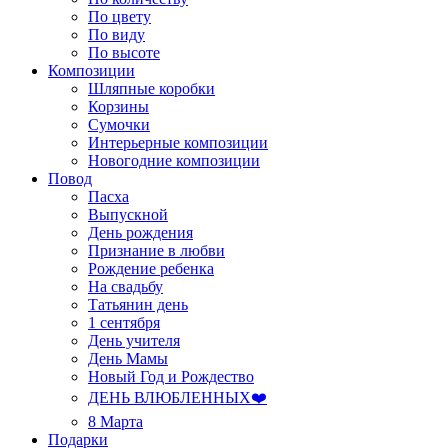
По цвету
По виду
По высоте
Композиции
Шляпные коробки
Корзины
Сумочки
Интерьерные композиции
Новогодние композиции
Повод
Пасха
Выпускной
День рождения
Признание в любви
Рождение ребенка
На свадьбу
Татьянин день
1 сентября
День учителя
День Мамы
Новый Год и Рождество
ДЕНЬ ВЛЮБЛЕННЫХ❤️
8 Марта
Подарки