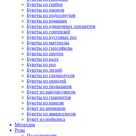
Букеты из гербер
Букеты из пионов
Букеты из подсолнухов
Букеты из ромашек
Букеты из одиночных хризантем
Букеты из гортензий
Букеты из кустовых роз
Букеты из маттиолы
Букеты из гипсофилы
Букеты из протеи
Букеты из калл
Букеты из роз
Букеты из лилий
Букеты из гладиолусов
Букеты из орхидей
Букеты из тюльпанов
Букет из ранункулюсов
Букеты из гиацинтов
Букеты из ирисов
Букет из анемонов
Букеты из амариллисов
Букет из нобилиса
Металлик
Розы
По количеству