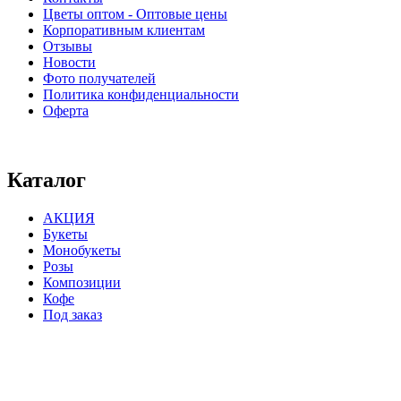
Цветы оптом - Оптовые цены
Корпоративным клиентам
Отзывы
Новости
Фото получателей
Политика конфиденциальности
Оферта
⠀⠀⠀⠀⠀⠀⠀⠀⠀⠀⠀⠀⠀⠀⠀⠀⠀⠀⠀⠀⠀⠀⠀⠀
Каталог
АКЦИЯ
Букеты
Монобукеты
Розы
Композиции
Кофе
Под заказ
⠀⠀⠀⠀⠀⠀⠀⠀⠀⠀⠀⠀