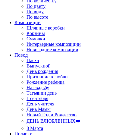
По количеству
По цвету
По виду
По высоте
Композиции
Шляпные коробки
Корзины
Сумочки
Интерьерные композиции
Новогодние композиции
Повод
Пасха
Выпускной
День рождения
Признание в любви
Рождение ребенка
На свадьбу
Татьянин день
1 сентября
День учителя
День Мамы
Новый Год и Рождество
ДЕНЬ ВЛЮБЛЕННЫХ❤️
8 Марта
Подарки