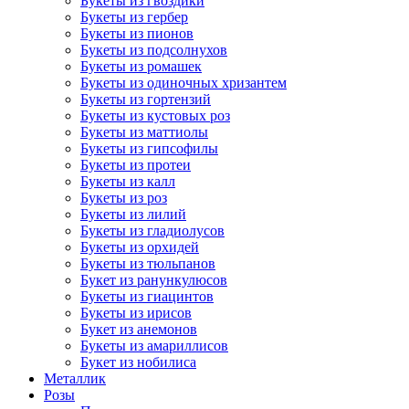
Букеты из гвоздики
Букеты из гербер
Букеты из пионов
Букеты из подсолнухов
Букеты из ромашек
Букеты из одиночных хризантем
Букеты из гортензий
Букеты из кустовых роз
Букеты из маттиолы
Букеты из гипсофилы
Букеты из протеи
Букеты из калл
Букеты из роз
Букеты из лилий
Букеты из гладиолусов
Букеты из орхидей
Букеты из тюльпанов
Букет из ранункулюсов
Букеты из гиацинтов
Букеты из ирисов
Букет из анемонов
Букеты из амариллисов
Букет из нобилиса
Металлик
Розы