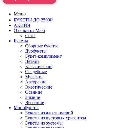
Меню
БУКЕТЫ ДО 2500₽
АКЦИЯ
Охапки от Maki
Сеты
Букеты
Сборные букеты
Дуобукеты
Букет-комплимент
Летние
Классические
Свадебные
Мужские
Авторские
Экзотические
Осенние
Зимние
Весенние
Монобукеты
Букеты из альстромерий
Букеты из кустовых хризантем
Букеты из эустомы