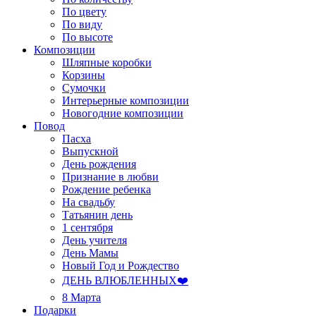
По цвету
По виду
По высоте
Композиции
Шляпные коробки
Корзины
Сумочки
Интерьерные композиции
Новогодние композиции
Повод
Пасха
Выпускной
День рождения
Признание в любви
Рождение ребенка
На свадьбу
Татьянин день
1 сентября
День учителя
День Мамы
Новый Год и Рождество
ДЕНЬ ВЛЮБЛЕННЫХ❤️
8 Марта
Подарки