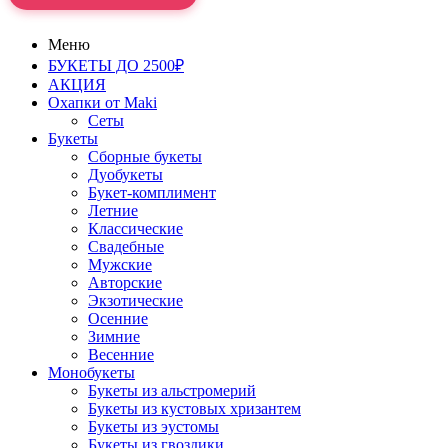
Меню
БУКЕТЫ ДО 2500₽
АКЦИЯ
Охапки от Maki
Сеты
Букеты
Сборные букеты
Дуобукеты
Букет-комплимент
Летние
Классические
Свадебные
Мужские
Авторские
Экзотические
Осенние
Зимние
Весенние
Монобукеты
Букеты из альстромерий
Букеты из кустовых хризантем
Букеты из эустомы
Букеты из гвоздики