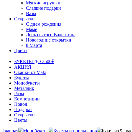
Мягкие игрушки
Сладкие подарки
Вазы
Открытки
С днем рождения
Маме
День святого Валентина
Новогодние открытки
8 Марта
Цветы
БУКЕТЫ ДО 2500₽
АКЦИЯ
Охапки от Maki
Букеты
Монобукеты
Металлик
Розы
Композиции
Повод
Подарки
Открытки
Цветы
Главная
Монобукеты
Букеты из тюльпанов
Букет из 9 кр