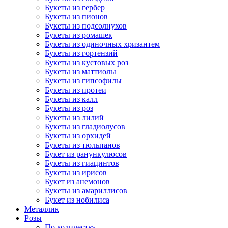
Букеты из гербер
Букеты из пионов
Букеты из подсолнухов
Букеты из ромашек
Букеты из одиночных хризантем
Букеты из гортензий
Букеты из кустовых роз
Букеты из маттиолы
Букеты из гипсофилы
Букеты из протеи
Букеты из калл
Букеты из роз
Букеты из лилий
Букеты из гладиолусов
Букеты из орхидей
Букеты из тюльпанов
Букет из ранункулюсов
Букеты из гиацинтов
Букеты из ирисов
Букет из анемонов
Букеты из амариллисов
Букет из нобилиса
Металлик
Розы
По количеству