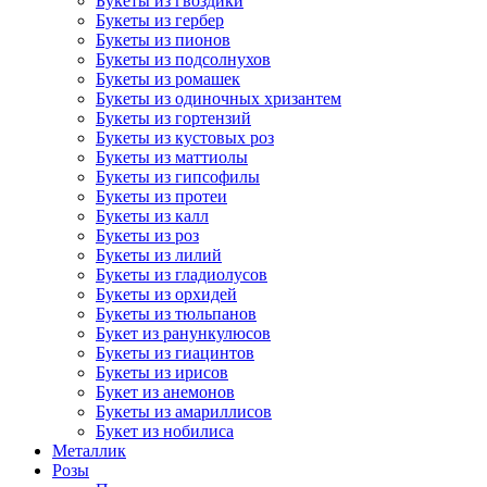
Букеты из гвоздики
Букеты из гербер
Букеты из пионов
Букеты из подсолнухов
Букеты из ромашек
Букеты из одиночных хризантем
Букеты из гортензий
Букеты из кустовых роз
Букеты из маттиолы
Букеты из гипсофилы
Букеты из протеи
Букеты из калл
Букеты из роз
Букеты из лилий
Букеты из гладиолусов
Букеты из орхидей
Букеты из тюльпанов
Букет из ранункулюсов
Букеты из гиацинтов
Букеты из ирисов
Букет из анемонов
Букеты из амариллисов
Букет из нобилиса
Металлик
Розы