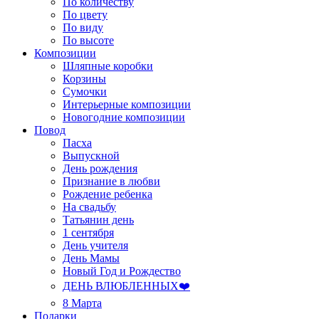
По количеству
По цвету
По виду
По высоте
Композиции
Шляпные коробки
Корзины
Сумочки
Интерьерные композиции
Новогодние композиции
Повод
Пасха
Выпускной
День рождения
Признание в любви
Рождение ребенка
На свадьбу
Татьянин день
1 сентября
День учителя
День Мамы
Новый Год и Рождество
ДЕНЬ ВЛЮБЛЕННЫХ❤️
8 Марта
Подарки