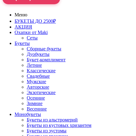
Меню
БУКЕТЫ ДО 2500₽
АКЦИЯ
Охапки от Maki
Сеты
Букеты
Сборные букеты
Дуобукеты
Букет-комплимент
Летние
Классические
Свадебные
Мужские
Авторские
Экзотические
Осенние
Зимние
Весенние
Монобукеты
Букеты из альстромерий
Букеты из кустовых хризантем
Букеты из эустомы