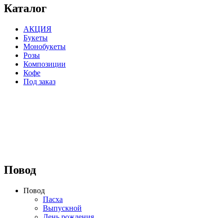
Каталог
АКЦИЯ
Букеты
Монобукеты
Розы
Композиции
Кофе
Под заказ
⠀⠀⠀⠀⠀⠀⠀⠀⠀⠀⠀⠀
Повод
Повод
Пасха
Выпускной
День рождения