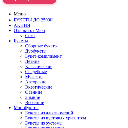
Меню
БУКЕТЫ ДО 2500₽
АКЦИЯ
Охапки от Maki
Сеты
Букеты
Сборные букеты
Дуобукеты
Букет-комплимент
Летние
Классические
Свадебные
Мужские
Авторские
Экзотические
Осенние
Зимние
Весенние
Монобукеты
Букеты из альстромерий
Букеты из кустовых хризантем
Букеты из эустомы