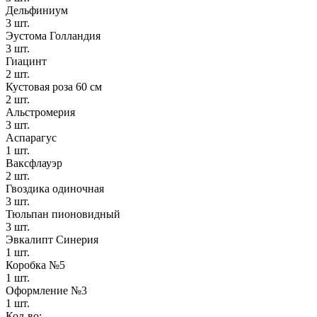
Дельфиниум
3 шт.
Эустома Голландия
3 шт.
Гиацинт
2 шт.
Кустовая роза 60 см
2 шт.
Альстромерия
3 шт.
Аспарагус
1 шт.
Ваксфлауэр
2 шт.
Гвоздика одиночная
3 шт.
Тюльпан пионовидный
3 шт.
Эвкалипт Синерия
1 шт.
Коробка №5
1 шт.
Оформление №3
1 шт.
Кол-во: