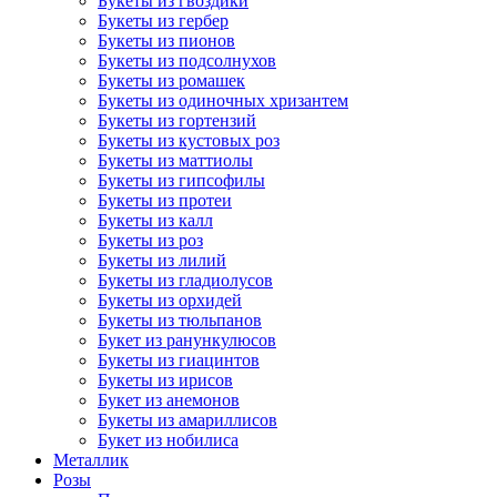
Букеты из гвоздики
Букеты из гербер
Букеты из пионов
Букеты из подсолнухов
Букеты из ромашек
Букеты из одиночных хризантем
Букеты из гортензий
Букеты из кустовых роз
Букеты из маттиолы
Букеты из гипсофилы
Букеты из протеи
Букеты из калл
Букеты из роз
Букеты из лилий
Букеты из гладиолусов
Букеты из орхидей
Букеты из тюльпанов
Букет из ранункулюсов
Букеты из гиацинтов
Букеты из ирисов
Букет из анемонов
Букеты из амариллисов
Букет из нобилиса
Металлик
Розы