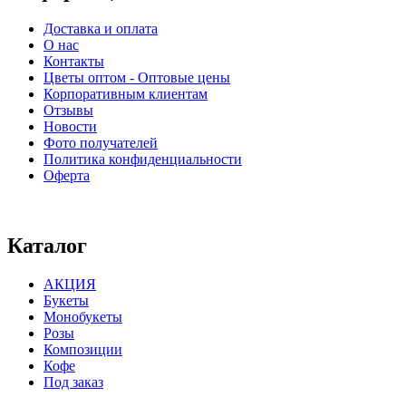
Доставка и оплата
О нас
Контакты
Цветы оптом - Оптовые цены
Корпоративным клиентам
Отзывы
Новости
Фото получателей
Политика конфиденциальности
Оферта
⠀⠀⠀⠀⠀⠀⠀⠀⠀⠀⠀⠀⠀⠀⠀⠀⠀⠀⠀⠀⠀⠀⠀⠀
Каталог
АКЦИЯ
Букеты
Монобукеты
Розы
Композиции
Кофе
Под заказ