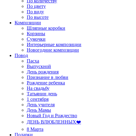
По количеству
По цвету
По виду
По высоте
Композиции
Шляпные коробки
Корзины
Сумочки
Интерьерные композиции
Новогодние композиции
Повод
Пасха
Выпускной
День рождения
Признание в любви
Рождение ребенка
На свадьбу
Татьянин день
1 сентября
День учителя
День Мамы
Новый Год и Рождество
ДЕНЬ ВЛЮБЛЕННЫХ❤️
8 Марта
Подарки