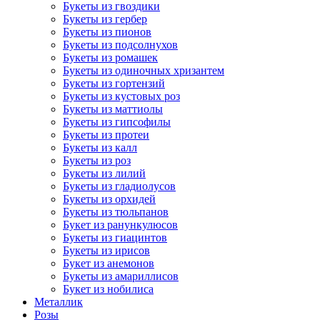
Букеты из гвоздики
Букеты из гербер
Букеты из пионов
Букеты из подсолнухов
Букеты из ромашек
Букеты из одиночных хризантем
Букеты из гортензий
Букеты из кустовых роз
Букеты из маттиолы
Букеты из гипсофилы
Букеты из протеи
Букеты из калл
Букеты из роз
Букеты из лилий
Букеты из гладиолусов
Букеты из орхидей
Букеты из тюльпанов
Букет из ранункулюсов
Букеты из гиацинтов
Букеты из ирисов
Букет из анемонов
Букеты из амариллисов
Букет из нобилиса
Металлик
Розы