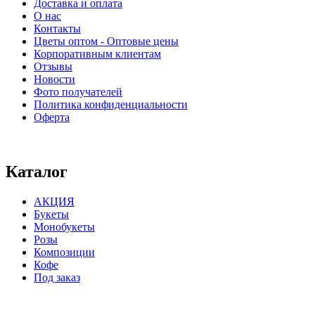
Доставка и оплата
О нас
Контакты
Цветы оптом - Оптовые цены
Корпоративным клиентам
Отзывы
Новости
Фото получателей
Политика конфиденциальности
Оферта
⠀⠀⠀⠀⠀⠀⠀⠀⠀⠀⠀⠀⠀⠀⠀⠀⠀⠀⠀⠀⠀⠀⠀⠀
Каталог
АКЦИЯ
Букеты
Монобукеты
Розы
Композиции
Кофе
Под заказ
⠀⠀⠀⠀⠀⠀⠀⠀⠀⠀⠀⠀