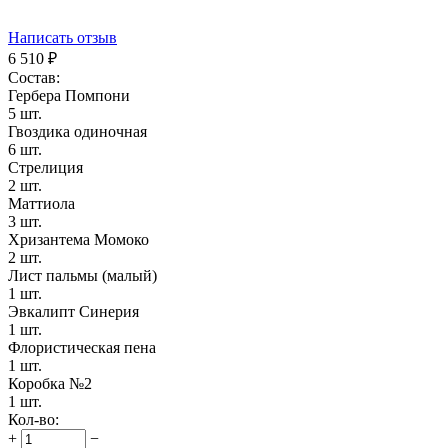
Написать отзыв
6 510
₽
Состав:
Гербера Помпони
5 шт.
Гвоздика одиночная
6 шт.
Стрелиция
2 шт.
Маттиола
3 шт.
Хризантема Момоко
2 шт.
Лист пальмы (малый)
1 шт.
Эвкалипт Синерия
1 шт.
Флористическая пена
1 шт.
Коробка №2
1 шт.
Кол-во:
+
−