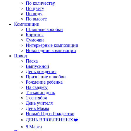
По количеству
По цвету
По виду
По высоте
Композиции
Шляпные коробки
Корзины
Сумочки
Интерьерные композиции
Новогодние композиции
Повод
Пасха
Выпускной
День рождения
Признание в любви
Рождение ребенка
На свадьбу
Татьянин день
1 сентября
День учителя
День Мамы
Новый Год и Рождество
ДЕНЬ ВЛЮБЛЕННЫХ❤️
8 Марта