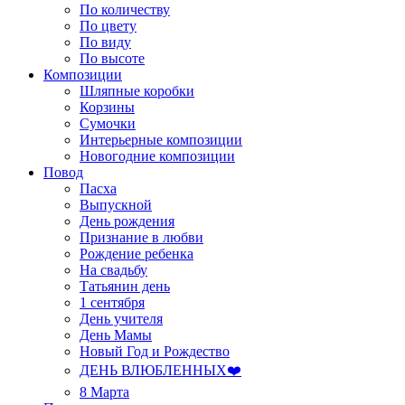
По количеству
По цвету
По виду
По высоте
Композиции
Шляпные коробки
Корзины
Сумочки
Интерьерные композиции
Новогодние композиции
Повод
Пасха
Выпускной
День рождения
Признание в любви
Рождение ребенка
На свадьбу
Татьянин день
1 сентября
День учителя
День Мамы
Новый Год и Рождество
ДЕНЬ ВЛЮБЛЕННЫХ❤️
8 Марта