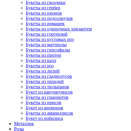
Букеты из гвоздики
Букеты из гербер
Букеты из пионов
Букеты из подсолнухов
Букеты из ромашек
Букеты из одиночных хризантем
Букеты из гортензий
Букеты из кустовых роз
Букеты из маттиолы
Букеты из гипсофилы
Букеты из протеи
Букеты из калл
Букеты из роз
Букеты из лилий
Букеты из гладиолусов
Букеты из орхидей
Букеты из тюльпанов
Букет из ранункулюсов
Букеты из гиацинтов
Букеты из ирисов
Букет из анемонов
Букеты из амариллисов
Букет из нобилиса
Металлик
Розы