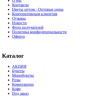
О нас
Контакты
Цветы оптом - Оптовые цены
Корпоративным клиентам
Отзывы
Новости
Фото получателей
Политика конфиденциальности
Оферта
⠀⠀⠀⠀⠀⠀⠀⠀⠀⠀⠀⠀⠀⠀⠀⠀⠀⠀⠀⠀⠀⠀⠀⠀
Каталог
АКЦИЯ
Букеты
Монобукеты
Розы
Композиции
Кофе
Под заказ
⠀⠀⠀⠀⠀⠀⠀⠀⠀⠀⠀⠀