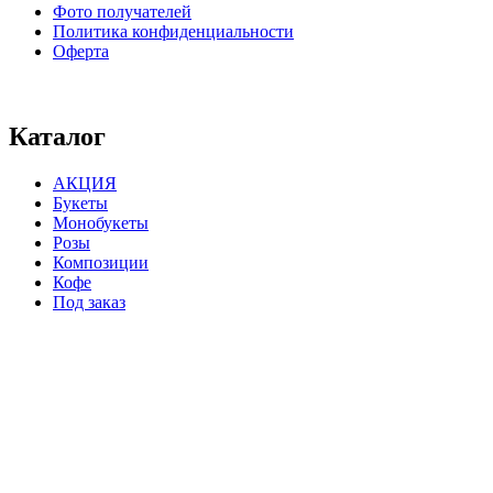
Фото получателей
Политика конфиденциальности
Оферта
⠀⠀⠀⠀⠀⠀⠀⠀⠀⠀⠀⠀⠀⠀⠀⠀⠀⠀⠀⠀⠀⠀⠀⠀
Каталог
АКЦИЯ
Букеты
Монобукеты
Розы
Композиции
Кофе
Под заказ
⠀⠀⠀⠀⠀⠀⠀⠀⠀⠀⠀⠀