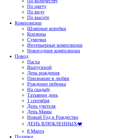
По количеству
По цвету
По виду
По высоте
Композиции
Шляпные коробки
Корзины
Сумочки
Интерьерные композиции
Новогодние композиции
Повод
Пасха
Выпускной
День рождения
Признание в любви
Рождение ребенка
На свадьбу
Татьянин день
1 сентября
День учителя
День Мамы
Новый Год и Рождество
ДЕНЬ ВЛЮБЛЕННЫХ❤️
8 Марта
Подарки