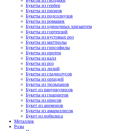
Букеты из гвоздики
Букеты из гербер
Букеты из пионов
Букеты из подсолнухов
Букеты из ромашек
Букеты из одиночных хризантем
Букеты из гортензий
Букеты из кустовых роз
Букеты из маттиолы
Букеты из гипсофилы
Букеты из протеи
Букеты из калл
Букеты из роз
Букеты из лилий
Букеты из гладиолусов
Букеты из орхидей
Букеты из тюльпанов
Букет из ранункулюсов
Букеты из гиацинтов
Букеты из ирисов
Букет из анемонов
Букеты из амариллисов
Букет из нобилиса
Металлик
Розы