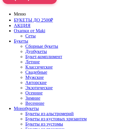
Меню
БУКЕТЫ ДО 2500₽
АКЦИЯ
Охапки от Maki
Сеты
Букеты
Сборные букеты
Дуобукеты
Букет-комплимент
Летние
Классические
Свадебные
Мужские
Авторские
Экзотические
Осенние
Зимние
Весенние
Монобукеты
Букеты из альстромерий
Букеты из кустовых хризантем
Букеты из эустомы