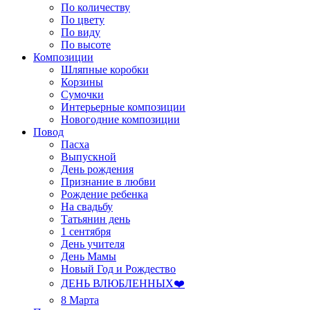
По количеству
По цвету
По виду
По высоте
Композиции
Шляпные коробки
Корзины
Сумочки
Интерьерные композиции
Новогодние композиции
Повод
Пасха
Выпускной
День рождения
Признание в любви
Рождение ребенка
На свадьбу
Татьянин день
1 сентября
День учителя
День Мамы
Новый Год и Рождество
ДЕНЬ ВЛЮБЛЕННЫХ❤️
8 Марта