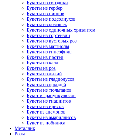
Букеты из гвоздики
Букеты из гербер
Букеты из пионов
Букеты из подсолнухов
Букеты из ромашек
Букеты из одиночных хризантем
Букеты из гортензий
Букеты из кустовых роз
Букеты из маттиолы
Букеты из гипсофилы
Букеты из протеи
Букеты из калл
Букеты из роз
Букеты из лилий
Букеты из гладиолусов
Букеты из орхидей
Букеты из тюльпанов
Букет из ранункулюсов
Букеты из гиацинтов
Букеты из ирисов
Букет из анемонов
Букеты из амариллисов
Букет из нобилиса
Металлик
Розы