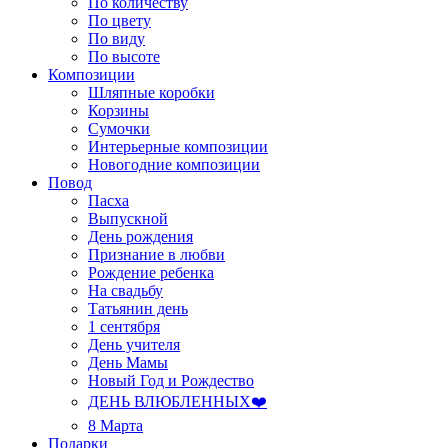
По количеству
По цвету
По виду
По высоте
Композиции
Шляпные коробки
Корзины
Сумочки
Интерьерные композиции
Новогодние композиции
Повод
Пасха
Выпускной
День рождения
Признание в любви
Рождение ребенка
На свадьбу
Татьянин день
1 сентября
День учителя
День Мамы
Новый Год и Рождество
ДЕНЬ ВЛЮБЛЕННЫХ❤️
8 Марта
Подарки