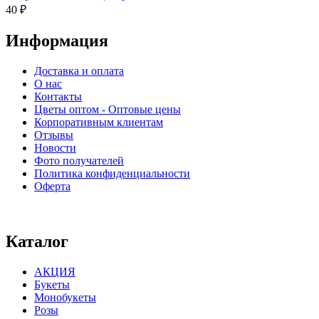
40
₽
Информация
Доставка и оплата
О нас
Контакты
Цветы оптом - Оптовые цены
Корпоративным клиентам
Отзывы
Новости
Фото получателей
Политика конфиденциальности
Оферта
⠀⠀⠀⠀⠀⠀⠀⠀⠀⠀⠀⠀⠀⠀⠀⠀⠀⠀⠀⠀⠀⠀⠀⠀
Каталог
АКЦИЯ
Букеты
Монобукеты
Розы