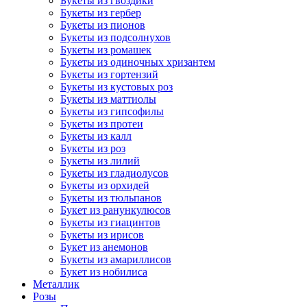
Букеты из гвоздики
Букеты из гербер
Букеты из пионов
Букеты из подсолнухов
Букеты из ромашек
Букеты из одиночных хризантем
Букеты из гортензий
Букеты из кустовых роз
Букеты из маттиолы
Букеты из гипсофилы
Букеты из протеи
Букеты из калл
Букеты из роз
Букеты из лилий
Букеты из гладиолусов
Букеты из орхидей
Букеты из тюльпанов
Букет из ранункулюсов
Букеты из гиацинтов
Букеты из ирисов
Букет из анемонов
Букеты из амариллисов
Букет из нобилиса
Металлик
Розы