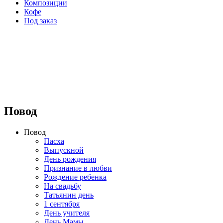
Композиции
Кофе
Под заказ
⠀⠀⠀⠀⠀⠀⠀⠀⠀⠀⠀⠀
Повод
Повод
Пасха
Выпускной
День рождения
Признание в любви
Рождение ребенка
На свадьбу
Татьянин день
1 сентября
День учителя
День Мамы