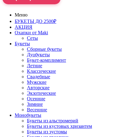
Меню
БУКЕТЫ ДО 2500₽
АКЦИЯ
Охапки от Maki
Сеты
Букеты
Сборные букеты
Дуобукеты
Букет-комплимент
Летние
Классические
Свадебные
Мужские
Авторские
Экзотические
Осенние
Зимние
Весенние
Монобукеты
Букеты из альстромерий
Букеты из кустовых хризантем
Букеты из эустомы