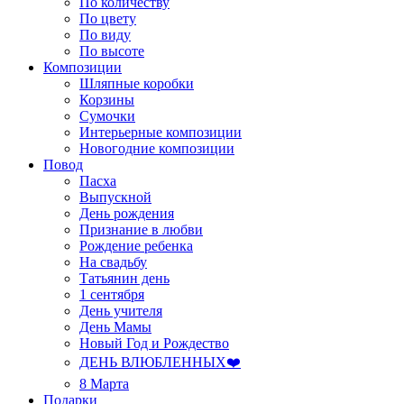
По количеству
По цвету
По виду
По высоте
Композиции
Шляпные коробки
Корзины
Сумочки
Интерьерные композиции
Новогодние композиции
Повод
Пасха
Выпускной
День рождения
Признание в любви
Рождение ребенка
На свадьбу
Татьянин день
1 сентября
День учителя
День Мамы
Новый Год и Рождество
ДЕНЬ ВЛЮБЛЕННЫХ❤️
8 Марта
Подарки