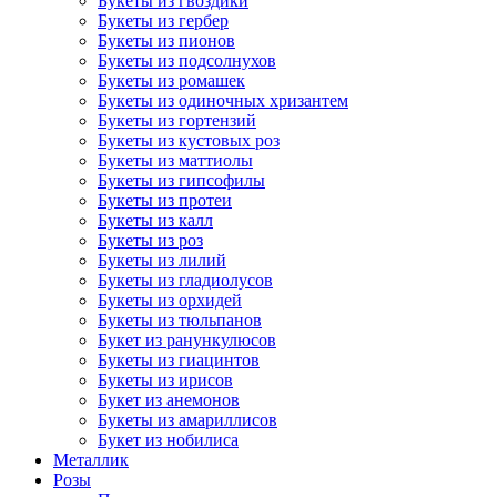
Букеты из гвоздики
Букеты из гербер
Букеты из пионов
Букеты из подсолнухов
Букеты из ромашек
Букеты из одиночных хризантем
Букеты из гортензий
Букеты из кустовых роз
Букеты из маттиолы
Букеты из гипсофилы
Букеты из протеи
Букеты из калл
Букеты из роз
Букеты из лилий
Букеты из гладиолусов
Букеты из орхидей
Букеты из тюльпанов
Букет из ранункулюсов
Букеты из гиацинтов
Букеты из ирисов
Букет из анемонов
Букеты из амариллисов
Букет из нобилиса
Металлик
Розы