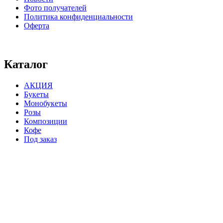
Фото получателей
Политика конфиденциальности
Оферта
⠀⠀⠀⠀⠀⠀⠀⠀⠀⠀⠀⠀⠀⠀⠀⠀⠀⠀⠀⠀⠀⠀⠀⠀
Каталог
АКЦИЯ
Букеты
Монобукеты
Розы
Композиции
Кофе
Под заказ
⠀⠀⠀⠀⠀⠀⠀⠀⠀⠀⠀⠀