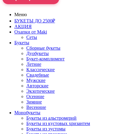
Меню
БУКЕТЫ ДО 2500₽
АКЦИЯ
Охапки от Maki
Сеты
Букеты
Сборные букеты
Дуобукеты
Букет-комплимент
Летние
Классические
Свадебные
Мужские
Авторские
Экзотические
Осенние
Зимние
Весенние
Монобукеты
Букеты из альстромерий
Букеты из кустовых хризантем
Букеты из эустомы