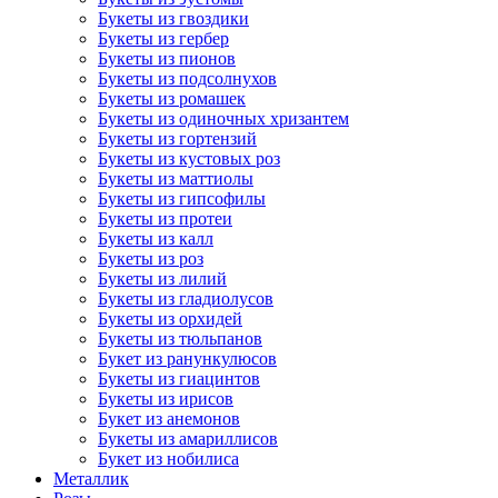
Букеты из гвоздики
Букеты из гербер
Букеты из пионов
Букеты из подсолнухов
Букеты из ромашек
Букеты из одиночных хризантем
Букеты из гортензий
Букеты из кустовых роз
Букеты из маттиолы
Букеты из гипсофилы
Букеты из протеи
Букеты из калл
Букеты из роз
Букеты из лилий
Букеты из гладиолусов
Букеты из орхидей
Букеты из тюльпанов
Букет из ранункулюсов
Букеты из гиацинтов
Букеты из ирисов
Букет из анемонов
Букеты из амариллисов
Букет из нобилиса
Металлик