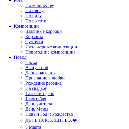
Розы
По количеству
По цвету
По виду
По высоте
Композиции
Шляпные коробки
Корзины
Сумочки
Интерьерные композиции
Новогодние композиции
Повод
Пасха
Выпускной
День рождения
Признание в любви
Рождение ребенка
На свадьбу
Татьянин день
1 сентября
День учителя
День Мамы
Новый Год и Рождество
ДЕНЬ ВЛЮБЛЕННЫХ❤️
8 Марта