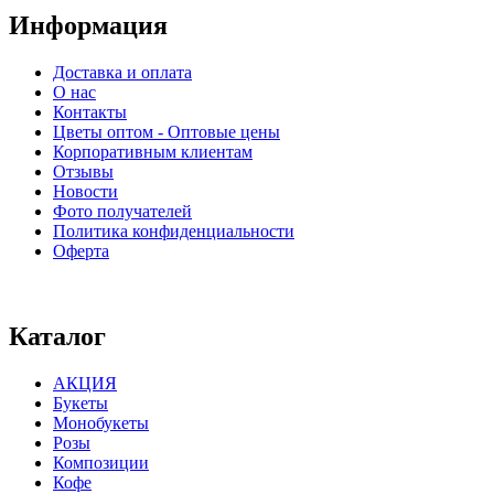
Информация
Доставка и оплата
О нас
Контакты
Цветы оптом - Оптовые цены
Корпоративным клиентам
Отзывы
Новости
Фото получателей
Политика конфиденциальности
Оферта
⠀⠀⠀⠀⠀⠀⠀⠀⠀⠀⠀⠀⠀⠀⠀⠀⠀⠀⠀⠀⠀⠀⠀⠀
Каталог
АКЦИЯ
Букеты
Монобукеты
Розы
Композиции
Кофе