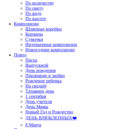
По количеству
По цвету
По виду
По высоте
Композиции
Шляпные коробки
Корзины
Сумочки
Интерьерные композиции
Новогодние композиции
Повод
Пасха
Выпускной
День рождения
Признание в любви
Рождение ребенка
На свадьбу
Татьянин день
1 сентября
День учителя
День Мамы
Новый Год и Рождество
ДЕНЬ ВЛЮБЛЕННЫХ❤️
8 Марта