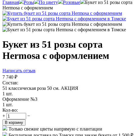
Главная
Розы
По цвету
Розовые
Букет из 51 розы сорта
Hermosa с оформлением
Букет из 51 розы сорта
Hermosa с оформлением
Написать отзыв
7 740
₽
Состав:
51 классическая роза 50 см. АКЦИЯ
1 шт.
Оформление №3
1 шт.
Кол-во:
+
−
В корзину
Только свежие цветы напрямую с плантации
Бесплатная доставка по Томску при заказе букета от 1 500 ₽