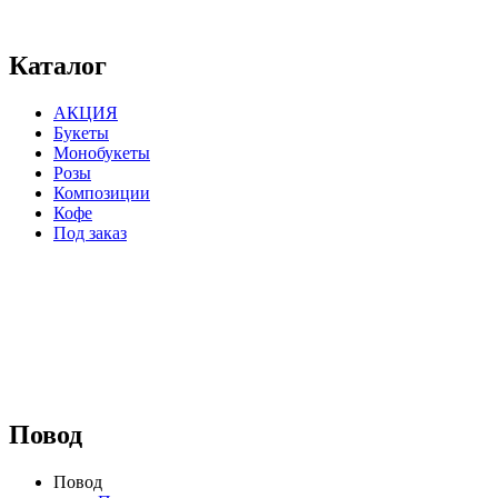
⠀⠀⠀⠀⠀⠀⠀⠀⠀⠀⠀⠀⠀⠀⠀⠀⠀⠀⠀⠀⠀⠀⠀⠀
Каталог
АКЦИЯ
Букеты
Монобукеты
Розы
Композиции
Кофе
Под заказ
⠀⠀⠀⠀⠀⠀⠀⠀⠀⠀⠀⠀
Повод
Повод