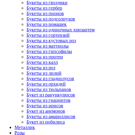
Букеты из гвоздики
Букеты из гербер
Букеты из пионов
Букеты из подсолнухов
Букеты из ромашек
Букеты из одиночных хризантем
Букеты из гортензий
Букеты из кустовых роз
Букеты из маттиолы
Букеты из гипсофилы
Букеты из протеи
Букеты из калл
Букеты из роз
Букеты из лилий
Букеты из гладиолусов
Букеты из орхидей
Букеты из тюльпанов
Букет из ранункулюсов
Букеты из гиацинтов
Букеты из ирисов
Букет из анемонов
Букеты из амариллисов
Букет из нобилиса
Металлик
Розы