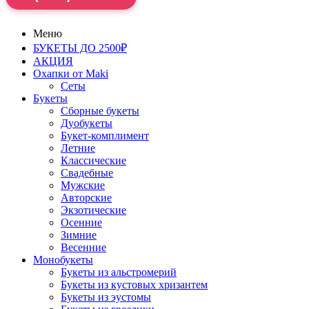
Меню
БУКЕТЫ ДО 2500₽
АКЦИЯ
Охапки от Maki
Сеты
Букеты
Сборные букеты
Дуобукеты
Букет-комплимент
Летние
Классические
Свадебные
Мужские
Авторские
Экзотические
Осенние
Зимние
Весенние
Монобукеты
Букеты из альстромерий
Букеты из кустовых хризантем
Букеты из эустомы