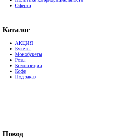
Оферта
⠀⠀⠀⠀⠀⠀⠀⠀⠀⠀⠀⠀⠀⠀⠀⠀⠀⠀⠀⠀⠀⠀⠀⠀
Каталог
АКЦИЯ
Букеты
Монобукеты
Розы
Композиции
Кофе
Под заказ
⠀⠀⠀⠀⠀⠀⠀⠀⠀⠀⠀⠀
Повод