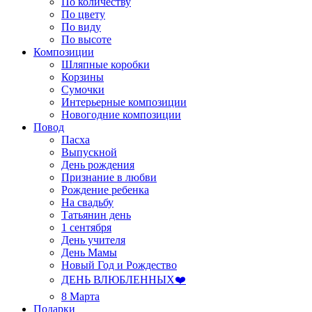
По количеству
По цвету
По виду
По высоте
Композиции
Шляпные коробки
Корзины
Сумочки
Интерьерные композиции
Новогодние композиции
Повод
Пасха
Выпускной
День рождения
Признание в любви
Рождение ребенка
На свадьбу
Татьянин день
1 сентября
День учителя
День Мамы
Новый Год и Рождество
ДЕНЬ ВЛЮБЛЕННЫХ❤️
8 Марта
Подарки