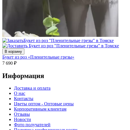
В корзину
Букет из роз «Пленительные грезы»
7 690
₽
Информация
Доставка и оплата
О нас
Контакты
Цветы оптом - Оптовые цены
Корпоративным клиентам
Отзывы
Новости
Фото получателей
Политика конфиденциальности