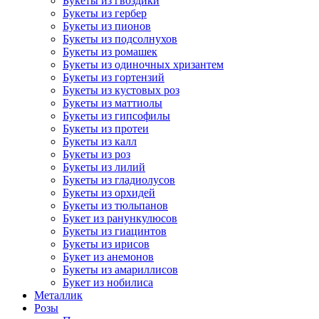
Букеты из гвоздики
Букеты из гербер
Букеты из пионов
Букеты из подсолнухов
Букеты из ромашек
Букеты из одиночных хризантем
Букеты из гортензий
Букеты из кустовых роз
Букеты из маттиолы
Букеты из гипсофилы
Букеты из протеи
Букеты из калл
Букеты из роз
Букеты из лилий
Букеты из гладиолусов
Букеты из орхидей
Букеты из тюльпанов
Букет из ранункулюсов
Букеты из гиацинтов
Букеты из ирисов
Букет из анемонов
Букеты из амариллисов
Букет из нобилиса
Металлик
Розы