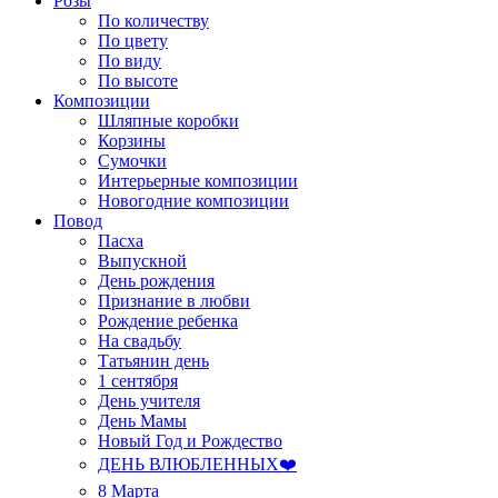
Розы
По количеству
По цвету
По виду
По высоте
Композиции
Шляпные коробки
Корзины
Сумочки
Интерьерные композиции
Новогодние композиции
Повод
Пасха
Выпускной
День рождения
Признание в любви
Рождение ребенка
На свадьбу
Татьянин день
1 сентября
День учителя
День Мамы
Новый Год и Рождество
ДЕНЬ ВЛЮБЛЕННЫХ❤️
8 Марта