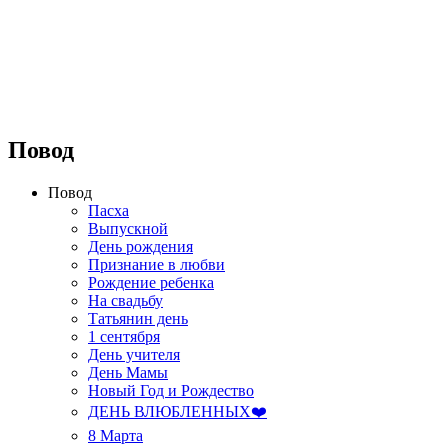
⠀⠀⠀⠀⠀⠀⠀⠀⠀⠀⠀⠀
Повод
Повод
Пасха
Выпускной
День рождения
Признание в любви
Рождение ребенка
На свадьбу
Татьянин день
1 сентября
День учителя
День Мамы
Новый Год и Рождество
ДЕНЬ ВЛЮБЛЕННЫХ❤️
8 Марта