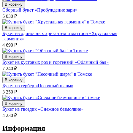
В корзину
Сборный букет «Пробуждение зари»
5 030
₽
В корзину
Букет из одиночных хризантем и маттиол «Хрустальная
гармония»
4 690
₽
В корзину
Букет из кустовых роз и гортензий «Облачный бал»
7 240
₽
В корзину
Букет из гербер «Песочный шарм»
3 250
₽
В корзину
Букет из гвоздик «Снежное безмолвие»
4 230
₽
Информация