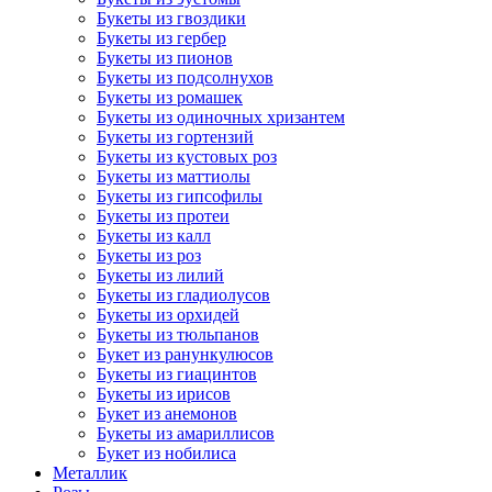
Букеты из гвоздики
Букеты из гербер
Букеты из пионов
Букеты из подсолнухов
Букеты из ромашек
Букеты из одиночных хризантем
Букеты из гортензий
Букеты из кустовых роз
Букеты из маттиолы
Букеты из гипсофилы
Букеты из протеи
Букеты из калл
Букеты из роз
Букеты из лилий
Букеты из гладиолусов
Букеты из орхидей
Букеты из тюльпанов
Букет из ранункулюсов
Букеты из гиацинтов
Букеты из ирисов
Букет из анемонов
Букеты из амариллисов
Букет из нобилиса
Металлик