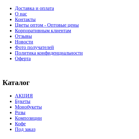
Доставка и оплата
О нас
Контакты
Цветы оптом - Оптовые цены
Корпоративным клиентам
Отзывы
Новости
Фото получателей
Политика конфиденциальности
Оферта
⠀⠀⠀⠀⠀⠀⠀⠀⠀⠀⠀⠀⠀⠀⠀⠀⠀⠀⠀⠀⠀⠀⠀⠀
Каталог
АКЦИЯ
Букеты
Монобукеты
Розы
Композиции
Кофе
Под заказ