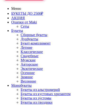
Меню
БУКЕТЫ ДО 2500₽
АКЦИЯ
Охапки от Maki
Сеты
Букеты
Сборные букеты
Дуобукеты
Букет-комплимент
Летние
Классические
Свадебные
Мужские
Авторские
Экзотические
Осенние
Зимние
Весенние
Монобукеты
Букеты из альстромерий
Букеты из кустовых хризантем
Букеты из эустомы
Букеты из гвоздики