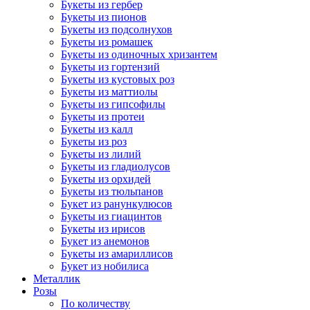
Букеты из гербер
Букеты из пионов
Букеты из подсолнухов
Букеты из ромашек
Букеты из одиночных хризантем
Букеты из гортензий
Букеты из кустовых роз
Букеты из маттиолы
Букеты из гипсофилы
Букеты из протеи
Букеты из калл
Букеты из роз
Букеты из лилий
Букеты из гладиолусов
Букеты из орхидей
Букеты из тюльпанов
Букет из ранункулюсов
Букеты из гиацинтов
Букеты из ирисов
Букет из анемонов
Букеты из амариллисов
Букет из нобилиса
Металлик
Розы
По количеству