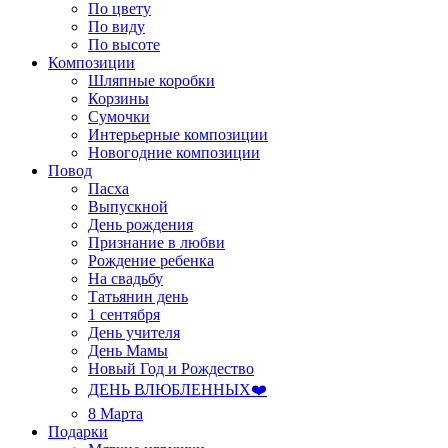
По цвету
По виду
По высоте
Композиции
Шляпные коробки
Корзины
Сумочки
Интерьерные композиции
Новогодние композиции
Повод
Пасха
Выпускной
День рождения
Признание в любви
Рождение ребенка
На свадьбу
Татьянин день
1 сентября
День учителя
День Мамы
Новый Год и Рождество
ДЕНЬ ВЛЮБЛЕННЫХ❤️
8 Марта
Подарки