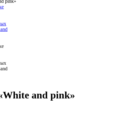
nd pink»
«White and pink»