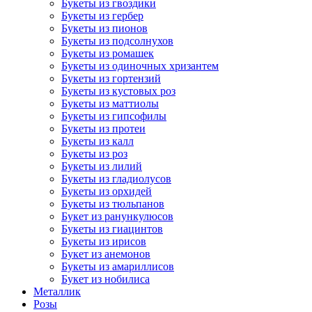
Букеты из гвоздики
Букеты из гербер
Букеты из пионов
Букеты из подсолнухов
Букеты из ромашек
Букеты из одиночных хризантем
Букеты из гортензий
Букеты из кустовых роз
Букеты из маттиолы
Букеты из гипсофилы
Букеты из протеи
Букеты из калл
Букеты из роз
Букеты из лилий
Букеты из гладиолусов
Букеты из орхидей
Букеты из тюльпанов
Букет из ранункулюсов
Букеты из гиацинтов
Букеты из ирисов
Букет из анемонов
Букеты из амариллисов
Букет из нобилиса
Металлик
Розы