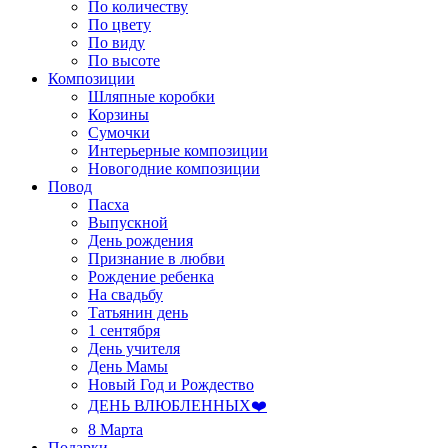
По количеству
По цвету
По виду
По высоте
Композиции
Шляпные коробки
Корзины
Сумочки
Интерьерные композиции
Новогодние композиции
Повод
Пасха
Выпускной
День рождения
Признание в любви
Рождение ребенка
На свадьбу
Татьянин день
1 сентября
День учителя
День Мамы
Новый Год и Рождество
ДЕНЬ ВЛЮБЛЕННЫХ❤️
8 Марта
Подарки