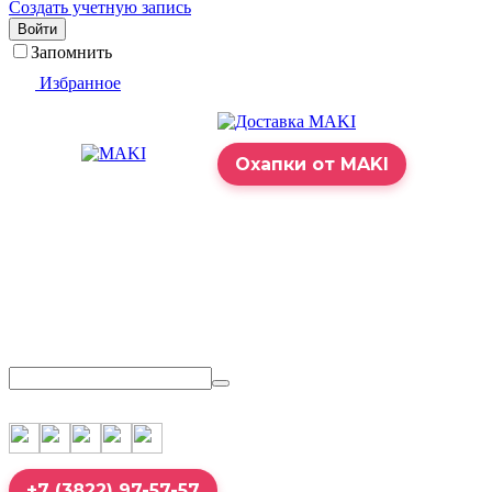
Создать учетную запись
Войти
Запомнить
Избранное
Охапки от MAKI
+7 (3822) 97-57-57