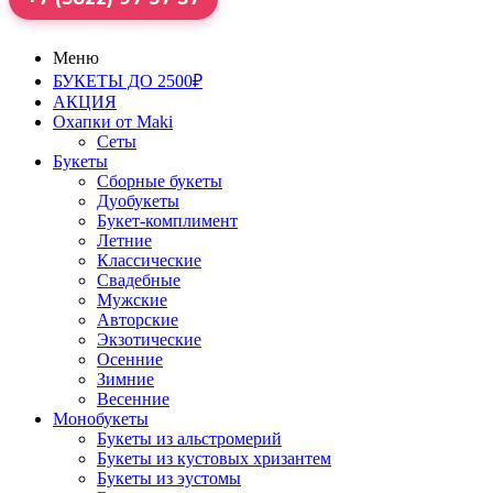
Меню
БУКЕТЫ ДО 2500₽
АКЦИЯ
Охапки от Maki
Сеты
Букеты
Сборные букеты
Дуобукеты
Букет-комплимент
Летние
Классические
Свадебные
Мужские
Авторские
Экзотические
Осенние
Зимние
Весенние
Монобукеты
Букеты из альстромерий
Букеты из кустовых хризантем
Букеты из эустомы