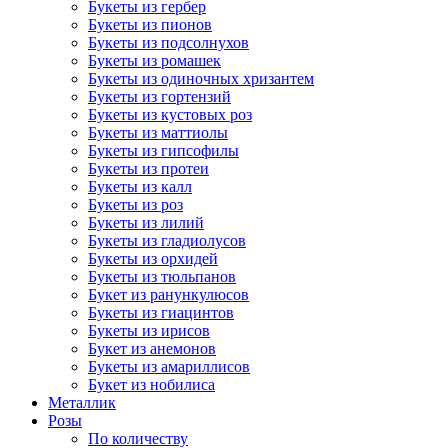
Букеты из гербер
Букеты из пионов
Букеты из подсолнухов
Букеты из ромашек
Букеты из одиночных хризантем
Букеты из гортензий
Букеты из кустовых роз
Букеты из маттиолы
Букеты из гипсофилы
Букеты из протеи
Букеты из калл
Букеты из роз
Букеты из лилий
Букеты из гладиолусов
Букеты из орхидей
Букеты из тюльпанов
Букет из ранункулюсов
Букеты из гиацинтов
Букеты из ирисов
Букет из анемонов
Букеты из амариллисов
Букет из нобилиса
Металлик
Розы
По количеству