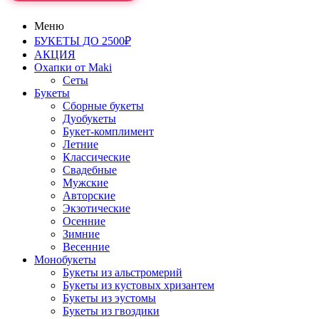
Меню
БУКЕТЫ ДО 2500₽
АКЦИЯ
Охапки от Maki
Сеты
Букеты
Сборные букеты
Дуобукеты
Букет-комплимент
Летние
Классические
Свадебные
Мужские
Авторские
Экзотические
Осенние
Зимние
Весенние
Монобукеты
Букеты из альстромерий
Букеты из кустовых хризантем
Букеты из эустомы
Букеты из гвоздики