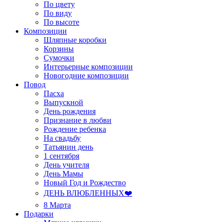
По цвету
По виду
По высоте
Композиции
Шляпные коробки
Корзины
Сумочки
Интерьерные композиции
Новогодние композиции
Повод
Пасха
Выпускной
День рождения
Признание в любви
Рождение ребенка
На свадьбу
Татьянин день
1 сентября
День учителя
День Мамы
Новый Год и Рождество
ДЕНЬ ВЛЮБЛЕННЫХ❤️
8 Марта
Подарки